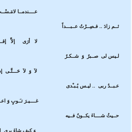
عــــندمــا لامَـسْــت
ثــم زادَ .. فـصِــرْتُ عــبـــداً
لا أرَى إلاِّ إقــــ
لـيس لى صــبرٌ وَ شــكـرٌ
لاَ وَ لاَ حَـــتَّـى إ
عـبــدُ ربى .. ليـس يُـبـْدى
غــــيـرَ تـَـوبٍ وَ اعـ
حــيثُ شــــاءَ يكــونُ فــيه
وَ كيف شاءَ يرى إ