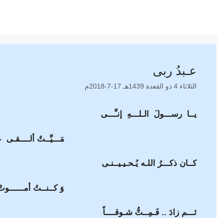
عـبدُ ربى
الثلاثاء 4 ذو القعدة 1439هـ 17-7-2018م
يــا رســـولَ الـلـــهِ إنـِّـــى
مَـــيِّــتٌ ألــــقـى 
كــان ذكـــرُ اللـه يُـحـيـيــنـى
وَ كــنــتُ أمــــــوتُ
ثـــم زادَ .. فَـمِــتُّ شـوقــــاً