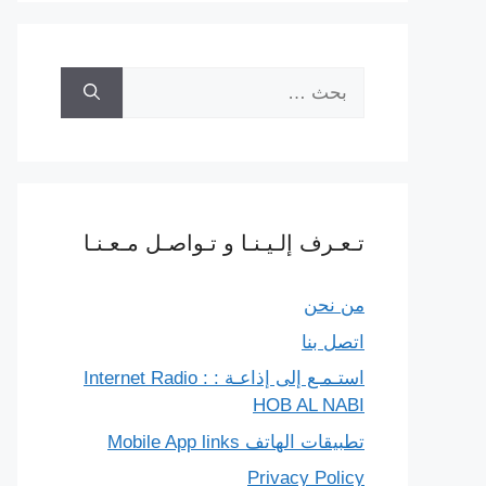
البحث
عن:
تـعـرف إلـيـنـا و تـواصـل مـعـنـا
من نحن
اتصل بنا
استـمـع إلى إذاعـة : Internet Radio :
HOB AL NABI
تطبيقات الهاتف Mobile App links
Privacy Policy