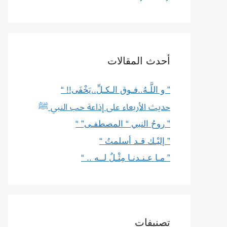
أحدث المقالات
” و اللَّـهُ..فـوق الـكـلِّ..يَخْفَى!! “
حديث الأربعاء على إذاعة حب النبي ﷺ
” روحُ النبي “ المصطفـى” “
” إليْـك قـد أسلمتُ “
” مـا عـنـدنـا مِثْـلٌ لــه .. “
تصنيفات