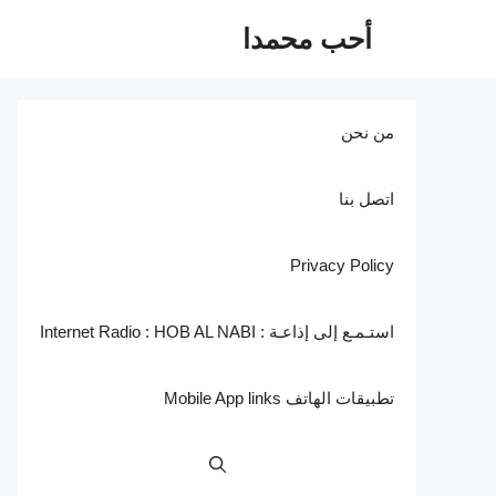
نتقل
أحب محمدا
لى
لمحتوى
من نحن
اتصل بنا
Privacy Policy
استـمـع إلى إذاعـة : Internet Radio : HOB AL NABI
تطبيقات الهاتف Mobile App links