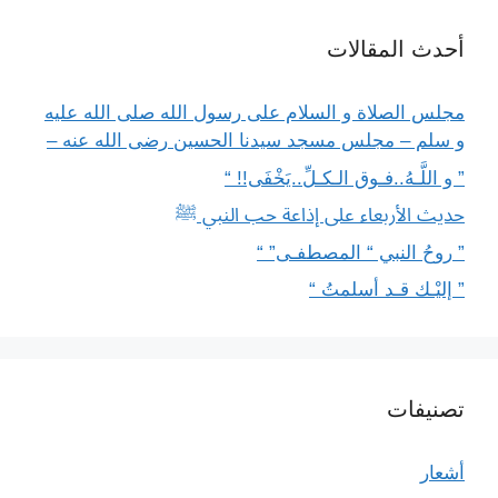
أحدث المقالات
مجلس الصلاة و السلام على رسول الله صلى الله عليه
و سلم – مجلس مسجد سيدنا الحسين رضى الله عنه –
” و اللَّـهُ..فـوق الـكـلِّ..يَخْفَى!! “
حديث الأربعاء على إذاعة حب النبي ﷺ
” روحُ النبي “ المصطفـى” “
” إليْـك قـد أسلمتُ “
تصنيفات
أشعار