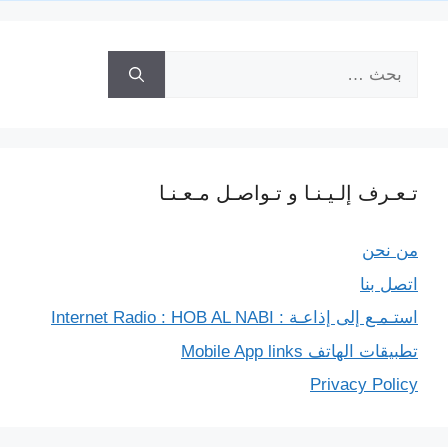
k
m
p
e
k
r
البحث
عن:
تـعـرف إلـيـنـا و تـواصـل مـعـنـا
من نحن
اتصل بنا
استـمـع إلى إذاعـة : Internet Radio : HOB AL NABI
تطبيقات الهاتف Mobile App links
Privacy Policy