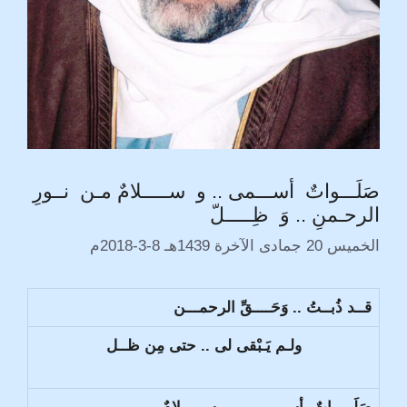
صَلَـــواتٌ أســـمى .. و ســـــلامٌ مـن نــورِ
الرحـمنِ .. وَ ظِـــــلّ
الخميس 20 جمادى الآخرة 1439هـ 8-3-2018م
قــد ذُبــتُ .. وَحَــــقِّ الرحمـــن
ولـم يَـبْقى لى .. حتى مِن ظــل