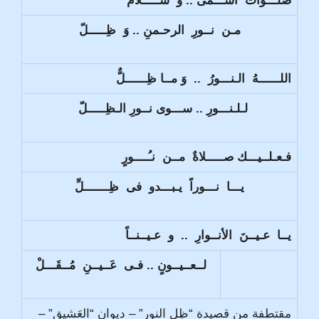
صَلَـــواتٌ أســـمى .. و ســـــلامٌ
مـن نــورِ الرحـمنِ .. وَ ظِـــــلّ
اللــــــهُ الـنـــورُ .. وَ مــا ظِــــــلٌّ
لـلـنـــورِ .. ســـوى نــورِ الـظِـــــلّ
فـعـلــيـــك صـــــلاةٌ مــن نـُــــورٍ
يـــا نـــوراً يـبـــدو فى ظِـــــــلِّ
يــا عـيــنَ الأنــوارِ .. و عـيــنــاً
لــعــيــونٍ .. فـى عَــيــنِ مُــقَـــلْ
مقتطفة من قصيدة “ظِل النور” – ديوان “العَشيق” –