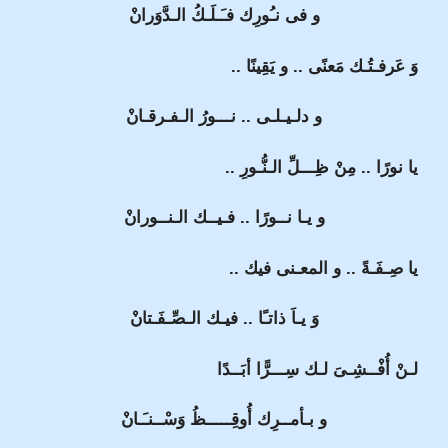
و فى نـُورِك فـَـلَـكُ الـدَّوَرانْ
وَ عَرفـتُـك مَعنًى .. و يَقِينًا ..
و دلـيـلـى .. نـــورُ الـفـرقـانْ
يا نورًا .. مِنْ ظِـــلِّ الـنُّـورِ ..
و يـا نــورًا .. فـيــك الـنــورانْ
يا صِـفَـةً .. و المعـنى فيك ..
وَ يـاَ ذاتـًا .. فيـك الـصِّـفَـتانْ
لـنْ أُفْــشِـىَ لـك سِـــرًّا أبَــدًا
و بـأمــرِك أُوقِـــــظُ وَسْــنـَـانْ