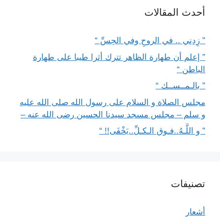
أحدث المقالات
” زِدِني .. في الروحِ وفي الحِسِّ “
” إعلم أن طهارة الظاهر تترك أثرا طيبا على طهارة
الباطن “
” بالـمــســك “
مجلس الصلاة و السلام على رسول الله صلى الله عليه
و سلم – مجلس مسجد سيدنا الحسين رضى الله عنه –
” و اللَّـهُ..فـوق الـكـلِّ..يَخْفَى!! “
تصنيفات
أشعار