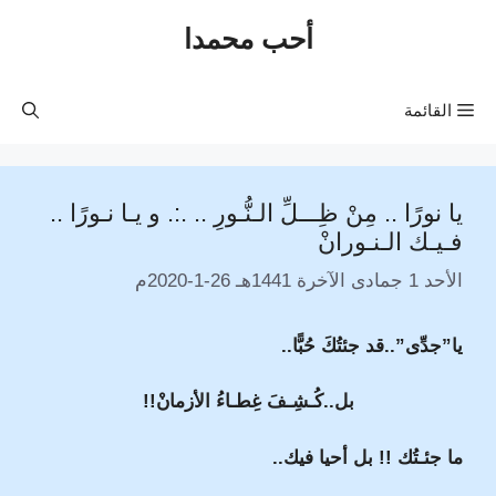
نتقل
أحب محمدا
لى
لمحتوى
القائمة
يا نورًا .. مِنْ ظِـــلِّ الـنُّـورِ .. .:. و يـا نـورًا ..
فـيـك الـنـورانْ
الأحد 1 جمادى الآخرة 1441هـ 26-1-2020م
يا”جدِّى”..قد جئتُكَ حُبًّا..
بل..كُـشِـفَ غِطـاءُ الأزمانْ!!
ما جئـتُك !! بل أحيا فيك..