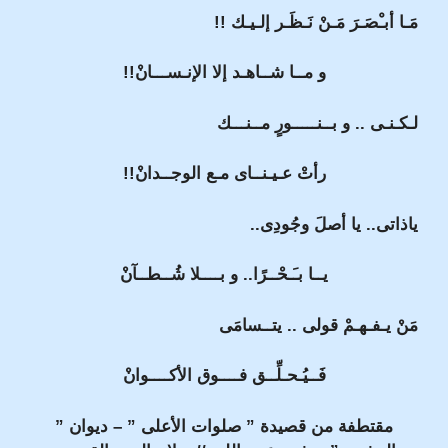
مَـا أبـْصَـرَ مَـنْ نَـظَـر إلـيـك !!
و مــا شــاهـد إلا الإنـســـانْ!!
لـكـنـى .. و بــنـــــورٍ مــنـــك
رأتْ عـيـنــاى مـع الوجــدانْ!!
ياذاتى.. يا أصلَ وجُودِى..
يــا بـَـحْــرًا.. و بــــلا شُــطــآنْ
مَنْ يـفـهـمْ قولى .. يتــسامَى
فَــيُـحـلِّــق فــــوق الأكــــوانْ
مقتطفة من قصيدة ” صلوات الأعلى ” – ديوان ”