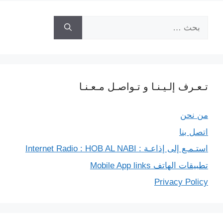
البحث
عن:
تـعـرف إلـيـنـا و تـواصـل مـعـنـا
من نحن
اتصل بنا
استـمـع إلى إذاعـة : Internet Radio : HOB AL NABI
تطبيقات الهاتف Mobile App links
Privacy Policy