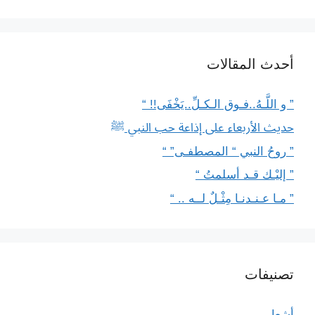
أحدث المقالات
” و اللَّـهُ..فـوق الـكـلِّ..يَخْفَى!! “
حديث الأربعاء على إذاعة حب النبي ﷺ
” روحُ النبي “ المصطفـى” “
” إليْـك قـد أسلمتُ “
” مـا عـنـدنـا مِثْـلٌ لــه .. “
تصنيفات
أشعار