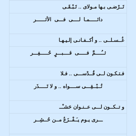
تَــرْضـى بـها مـولاى .. تَـبْـقَـى
دائـــــمـا لــــى فـــى الأثــــــر
غُــسـلــى .. و أكــفـانـى إلـيـهـا
ثــُــــمَّ فـــــى قــــبـــرٍ حُـــــفِـــر
فـتـكـون لــى قُــدْســـى .. فـلا
تُــبْــقِـــى ســــواه .. و لا تَـــــذَر
و تــكــون لـــى عــنـوان حَشـْــ
ـــرى يـوم يـَـفْــزَعُ مــن حُــشِــر