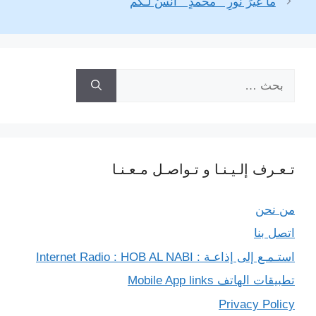
ما غيرَ نورِ ” محمدٍ ” أُنسٌ لـكم
n
a
r
p
g
o
k
m
p
e
k
r
البحث
عن:
تـعـرف إلـيـنـا و تـواصـل مـعـنـا
من نحن
اتصل بنا
استـمـع إلى إذاعـة : Internet Radio : HOB AL NABI
تطبيقات الهاتف Mobile App links
Privacy Policy