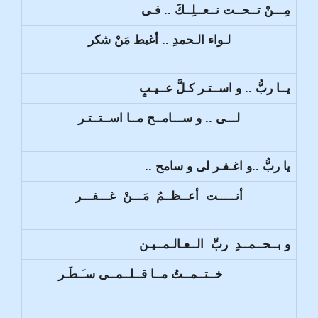
مِـــنْ تــحــت نــعــلِــكَ .. فـى
لـواء الـحمدِ .. أغبط مَنْ شكر
يــا ربُّ .. و اســتـر كـلَّ عــيـبٍ
لـــى .. و ســـامــح مــا اســتــتـر
يا ربُّ ..و اغـفـر لى و سامح ..
أنـــــت أعــظــمُ مَـــنْ غـــفـــر
و بــحــمــدِ ربِّ الــعـالـمــيـن
خــتــمــتُ مــا قــلــمــى سـَـطَـر