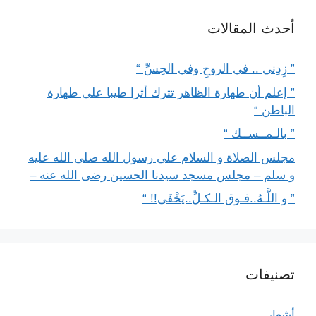
أحدث المقالات
” زِدِني .. في الروحِ وفي الحِسِّ “
” إعلم أن طهارة الظاهر تترك أثرا طيبا على طهارة
الباطن “
” بالـمــســك “
مجلس الصلاة و السلام على رسول الله صلى الله عليه
و سلم – مجلس مسجد سيدنا الحسين رضى الله عنه –
” و اللَّـهُ..فـوق الـكـلِّ..يَخْفَى!! “
تصنيفات
أشعار