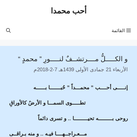
نتقل
أحب محمدا
لى
لمحتوى
القائمة
و الكـــــلُّ مــــرتشــفٌ لنـــــورِ ” محمدٍ “
الأربعاء 21 جمادى الأولى 1439هـ 7-2-2018م
إنـــــى أحــــب ” محمـــداً ” حُبـــــــا بــــــه
تطـــــوى السمـــا و الأرضُ كالأوراقِ
روحى بـــــــــه تحيـــــــــا .. و تسرى دائماً
مـــعـراجــهــــا فيـه .. و منه بـراقــى