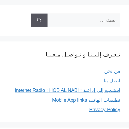
k
m
p
e
k
البحث
r
عن:
تـعـرف إلـيـنـا و تـواصـل مـعـنـا
من نحن
اتصل بنا
استـمـع إلى إذاعـة : Internet Radio : HOB AL NABI
تطبيقات الهاتف Mobile App links
Privacy Policy