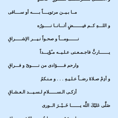
مــا بـيــن مرتويــــاً بـــــه أو ســــاقى
و اللـــهِ كــم فيـــــــضٍ أتـــانــا نـــــورُه
نـــــــومـــاً و صحـواً نـيـــر الإشـــــراقِ
يـــــــاربُّ فاجـمـعـنى عـلـيــه مـُؤَيـــداً
وارحم فـــــؤادى من نـــــوىً و فـــراقِ
و أدِمْ صـلاةَ رضــاً عـلـيـهِ . . . و مـنـكمُ
أزكـى الـســــــلامِ لـسـيـــد الـعـشـاقِ
صَلَّى عَليْكَ اللَّه يـــــــا خَــيْــرَ الــورى