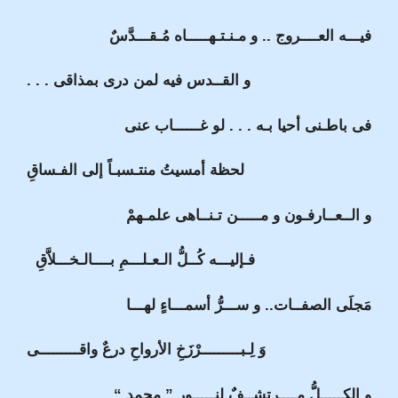
فيـــه العــــروج .. و مـنـتـهـــــاه مُـقـــدَّسٌ
و القــدس فيه لمن درى بمذاقى . . .
فى باطـنى أحيا بـه . . . لو غــــــاب عنى
لحظة أمسيتُ منتـسبـاً إلى الفـساقِ
و الــعــارفـون و مـــــن تـنــاهى علمـهمْ
فـإليـــه كُــلُّ الـعـلـــمِ بــــالـخـــلاَّقِ
مَجلَى الصفــات.. و ســـرُّ أسمـــاءٍ لهـــا
وَ لِـبـــــــــرْزَخِ الأرواحِ درعٌ واقـــــــــى
و الكـــــلُّ مــــرتشــفٌ لنـــــورِ ” محمدٍ “