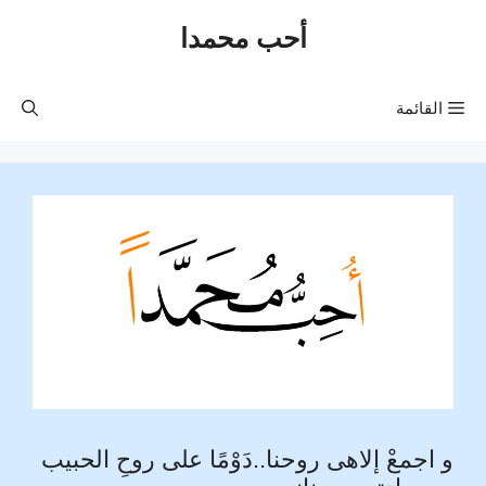
نتقل
أحب محمدا
لى
لمحتوى
القائمة
و اجمعْ إلاهى روحنا..دَوْمًا على روحِ الحبيب