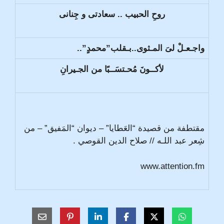
روحِ الحبيب .. سعادتى و جِنانى
واجـعـلْ لىَ المـثوى..بـقلب”محمدٍ”..
لأكــونَ مُحـتسَــبًا من الجـيرانِ
مقتطفة من قصيدة “العَطايا” – ديوان “المَفيق” – من
شِعر عبد اللـه // صلاح الدين القوصي .
www.attention.fm