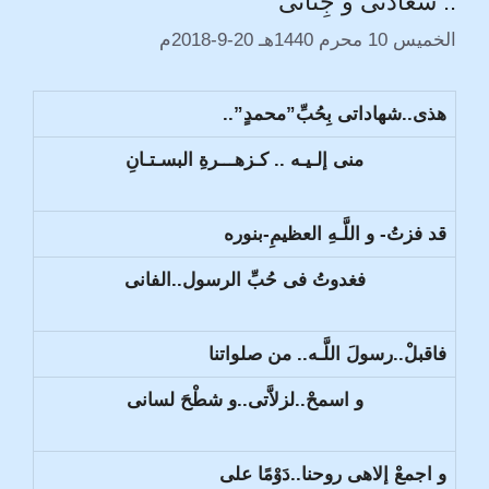
.. سعادتى و جِنانى
الخميس 10 محرم 1440هـ 20-9-2018م
هذى..شهاداتى بِحُبِّ”محمدٍ”..
منى إلـيـه .. كـزهـــرةِ البسـتـانِ
قد فزتُ- و اللَّـهِ العظيمِ-بنوره
فغدوتُ فى حُبِّ الرسول..الفانى
فاقبلْ..رسولَ اللَّـه.. من صلواتنا
و اسمحْ..لزلاَّتى..و شطْحَ لسانى
و اجمعْ إلاهى روحنا..دَوْمًا على