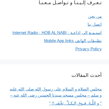
تـعـرف إلـيـنـا و تـواصـل مـعـنـا
من نحن
اتصل بنا
استـمـع إلى إذاعـة : Internet Radio : HOB AL NABI
تطبيقات الهاتف Mobile App links
Privacy Policy
أحدث المقالات
مجلس الصلاة و السلام على رسول الله صلى الله عليه
و سلم – مجلس مسجد سيدنا الحسين رضى الله عنه –
” و اللَّـهُ..فـوق الـكـلِّ..يَخْفَى!! “