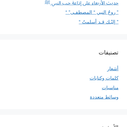
حديث الأربعاء على إذاعة حب النبي ﷺ
” روحُ النبي “ المصطفـى” “
” إليْـك قـد أسلمتُ “
تصنيفات
أشعار
كلمات وكتابات
مناسبات
وسائط متعددة