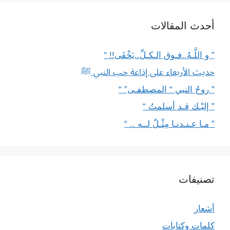
أحدث المقالات
” و اللَّـهُ..فـوق الـكـلِّ..يَخْفَى!! “
حديث الأربعاء على إذاعة حب النبي ﷺ
” روحُ النبي “ المصطفـى” “
” إليْـك قـد أسلمتُ “
” مـا عـنـدنـا مِثْـلٌ لــه .. “
تصنيفات
أشعار
كلمات وكتابات