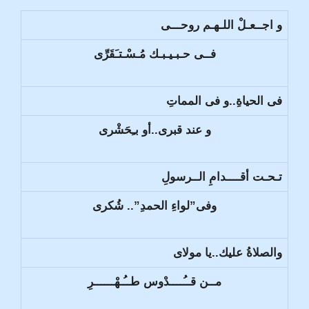
و اجــعـلْ اللـهـم روحـــى
فــى حـبـيـبـك مُـسْـتـَقَرِّى
فى الحياةِ..و فى المماتِ
و عند قبرى..أو بـِحَشْرى
تـحـت أقــــدامِ الــرسولِ
وفى”لواءِ الحمدِ”.. شُكرى
والصلاةُ عليك..يا مولاى
مــن قــُــــدْوس طــُـهْــــــرِ