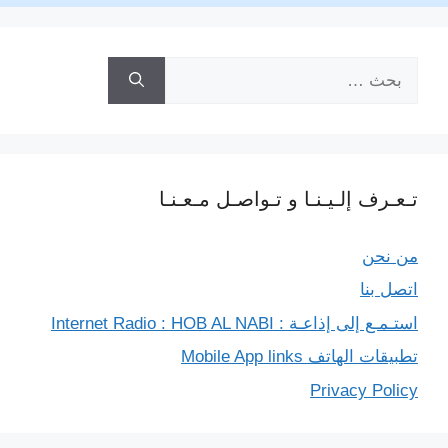
n
a
r
p
g
o
k
m
p
e
k
البحث
r
عن:
تـعـرف إلـيـنـا و تـواصـل مـعـنـا
من نحن
اتصل بنا
استـمـع إلى إذاعـة : Internet Radio : HOB AL NABI
تطبيقات الهاتف Mobile App links
Privacy Policy