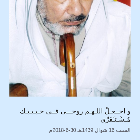
و اجــعـلْ اللـهـم روحـــى فــى حـبـيـبـك
مُـسْـتـَقَرِّى
السبت 16 شوال 1439هـ 30-6-2018م