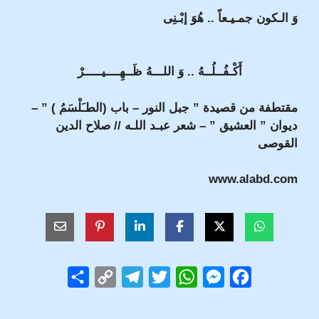
وَ الـكون جمـيـعاً .. هُوَ إبْـنِى
أَكْـفُــلُــهُ .. وَ اللـــهُ ظَــهِــــيـــــرْ
مقتطفة من قصيدة ” جبل النور – باب (الطـَلْسَمُ ) ” –
ديوان ” العشيق ” – شعر عبـد اللـه // صلاح الدين
القوصى
www.alabd.com
S
C
T
T
W
M
F
h
o
e
w
h
e
a