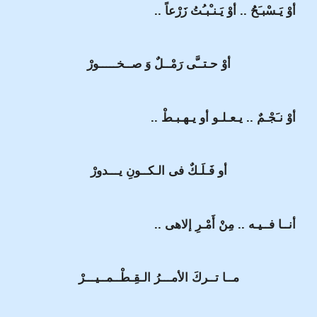
أوْ يَـسْبـَحُُ .. أوْ يَـنـْبـُتُ زَرْعاً ..
أوْ حـتــَّى رَمْــلٌ وَ صــخـــــورْ
أوْ نـَجْـمٌ .. يـعـلـو أو يـهـبـطْ ..
أو فَـلَـكٌ فى الـكــونِ يـــدورْ
أنــا فــيـه .. مِنْ أَمْـرِ إلاهى ..
مــا تــركَ الأمـــرُ الـقِـطْــمــيـــرْ