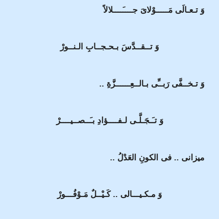
وَ تـعـالَى مَـــــوْلاىَ جــــَــــلالاً
وَ تــقــدَّسَ بـحـجــابِ الـنــورْ
وَ تـخــفَّى رَبــِّى بـالــعِــــــزَّةِ ..
وَ تـَـجَـلَّـى لـفــــؤادِ بـَــصــيــــرْ
ميزانى .. فى الكونِ العَدْلُ ..
وَ مـكـيـــالى .. كَـيْــلٌ مَـوْفُـــورْ