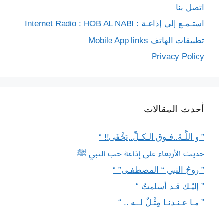
اتصل بنا
استـمـع إلى إذاعـة : Internet Radio : HOB AL NABI
تطبيقات الهاتف Mobile App links
Privacy Policy
أحدث المقالات
” و اللَّـهُ..فـوق الـكـلِّ..يَخْفَى!! “
حديث الأربعاء على إذاعة حب النبي ﷺ
” روحُ النبي “ المصطفـى” “
” إليْـك قـد أسلمتُ “
” مـا عـنـدنـا مِثْـلٌ لــه .. “