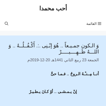
نتقل
أحب محمدا
لى
لمحتوى
القائمة
وَ الـكون جمـيـعاً .. هُوَ إبْـنِى .:. أَكْـفُــلُــهُ .. وَ
اللـــهُ ظَــهِــــيـــــرْ
الجمعة 23 ربيع الثاني 1441هـ 20-12-2019م
أنــا مِــنـْـهُ الـروحُ .. فـمـا حىٌّ
إنْ يـمـشـى .. أوْ كـانَ يـطـيـرْ