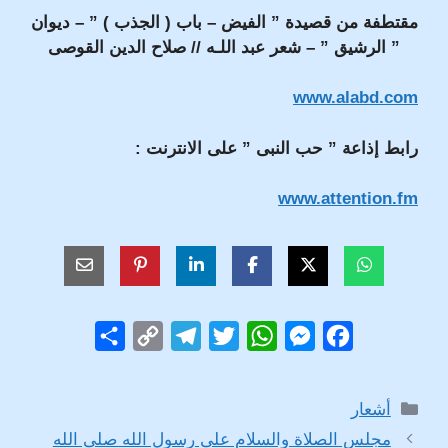
مقتطفة من قصيدة ” الفيض – باب ( الجذب ) ” – ديوان
” الرشيق ” – شعر عبد اللـه // صلاح الدين القوصى
www.alabd.com
رابط إذاعة ” حب النبى ” على الانترنت :
www.attention.fm
S
C
T
T
W
M
F
h
o
e
w
h
e
a
a
p
l
i
a
s
c
التصنيفات
أشعار
r
y
e
t
t
s
e
مجلس الصلاة والسلام على رسول الله صلى الله