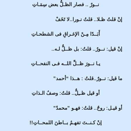
نــورٌ .. فصار الظـلُّ بعض سِمَـاتِ
إنْ قلتُ ظـلا.. قلتُ نـورا..لا تَخَفْ
أَبَــدًا مِـنْ الإغـراقِ فى الشطحـاتِ
إنْ قيل: نــورٌ.. قلتُ: بل ظــلٌّ لـه..
يـا نــورَ ظــلِّ اللــه فـى النفحــاتِ
ما قيل: نــورٌ..قلتُ : هــذا “أحمد”
أو قيل ظــِلٌّ.. قلتُ: وصفُ الـذاتِ
أو قيـل: روحٌ.. قلتُ: فهـو ”محمدٌ”
إنْ كـنــتَ تفهـمُ بــاطنَ اللمحــاتِ!!