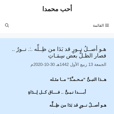
نتقل
أحب محمدا
لى
لمحتوى
القائمة
هـو أصــلُ نــورٍ قد بَدَا من ظِــلِّه .:. نــورٌ ..
فصار الظـلُّ بعض سِمَـاتِ
الجمعة 13 ربيع الأول 1442هـ 30-10-2020م
هــذا النبـىُّ “مـحـمـَّدٌ” مــا مثـله
أبــــدا نـبـىٌّ .. فــــاق كــل لِــدَاةِ
هـو أصــلُ نــورٍ قد بَدَا من ظِــلِّه