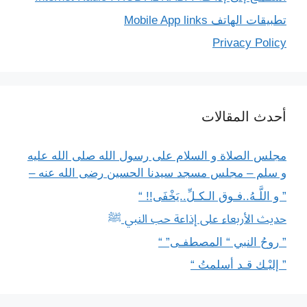
تطبيقات الهاتف Mobile App links
Privacy Policy
أحدث المقالات
مجلس الصلاة و السلام على رسول الله صلى الله عليه
و سلم – مجلس مسجد سيدنا الحسين رضى الله عنه –
” و اللَّـهُ..فـوق الـكـلِّ..يَخْفَى!! “
حديث الأربعاء على إذاعة حب النبي ﷺ
” روحُ النبي “ المصطفـى” “
” إليْـك قـد أسلمتُ “