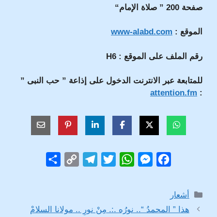
صفحة 200 ” صلاة الإمام“
الموقع :
www-alabd.com
رقم الملف على الموقع :
H6
للمتابعة عبر الانترنت الدخول على إذاعة ” حب النبى ”
attention.fm
:
S
C
T
T
W
M
F
h
o
e
w
h
e
a
a
p
l
i
a
s
c
التصنيفات
أشعار
r
y
e
t
t
s
e
هذا ” المحمدُ “.. نورُه .:. مِنْ نورِ .. مولانا السلامْ