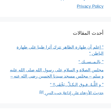
Privacy Policy
أحدث المقالات
” إعلم أن طهارة الظاهر تترك أثرا طيبا على طهارة
الباطن “
” بالـمــســك “
مجلس الصلاة و السلام على رسول الله صلى الله عليه
و سلم – مجلس مسجد سيدنا الحسين رضى الله عنه –
” و اللَّـهُ..فـوق الـكـلِّ..يَخْفَى!! “
حديث الأربعاء على إذاعة حب النبي ﷺ