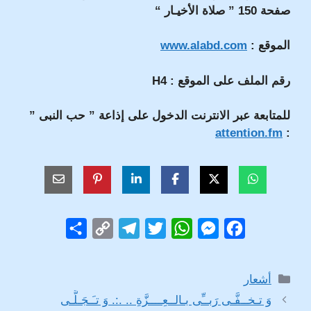
صفحة 150 ” صلاة الأخيـار “
الموقع :
www.alabd.com
رقم الملف على الموقع : H4
للمتابعة عبر الانترنت الدخول على إذاعة ” حب النبى ”
attention.fm
:
S
C
T
T
W
M
F
h
o
e
w
h
e
a
a
p
l
i
a
s
c
التصنيفات
أشعار
r
y
e
t
t
s
e
وَ تـخــفَّـى رَبــِّى بـالــعِــــزَّةِ .. .:. وَ تـَـجَـلَّـى