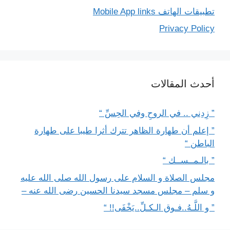
تطبيقات الهاتف Mobile App links
Privacy Policy
أحدث المقالات
” زِدِني .. في الروحِ وفي الحِسِّ “
” إعلم أن طهارة الظاهر تترك أثرا طيبا على طهارة
الباطن “
” بالـمــســك “
مجلس الصلاة و السلام على رسول الله صلى الله عليه
و سلم – مجلس مسجد سيدنا الحسين رضى الله عنه –
” و اللَّـهُ..فـوق الـكـلِّ..يَخْفَى!! “