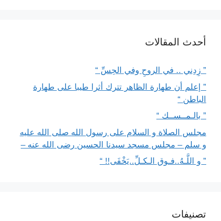
أحدث المقالات
” زِدِني .. في الروحِ وفي الحِسِّ “
” إعلم أن طهارة الظاهر تترك أثرا طيبا على طهارة
الباطن “
” بالـمــســك “
مجلس الصلاة و السلام على رسول الله صلى الله عليه
و سلم – مجلس مسجد سيدنا الحسين رضى الله عنه –
” و اللَّـهُ..فـوق الـكـلِّ..يَخْفَى!! “
تصنيفات