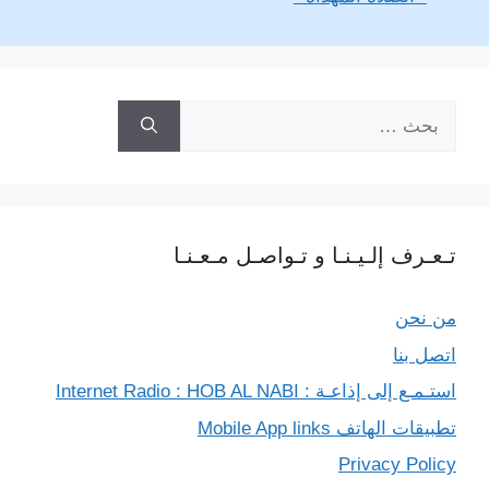
i
r
e
A
n
o
n
a
r
p
g
o
k
m
p
e
k
البحث
r
عن:
تـعـرف إلـيـنـا و تـواصـل مـعـنـا
من نحن
اتصل بنا
استـمـع إلى إذاعـة : Internet Radio : HOB AL NABI
تطبيقات الهاتف Mobile App links
Privacy Policy