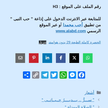
رقم الملف على الموقع : H3
للمتابعة عبر الانترنت الدخول على إذاعة ” حب النبى ”
من تطبيق
أحب محمدا
أ
و عبر الموقع
الرسمي
www.alabd.com
الحضرة كاملة الطبعة 29 بدون هوامش
تنزيل
S
C
T
T
W
M
F
h
o
e
w
h
e
a
a
p
l
i
a
s
c
التصنيفات
أشعار
r
y
e
t
t
s
e
” ســـرٌّ .. يـــديــــرُ حــيــاتــى “
e
L
g
t
s
e
b
” الصلاة المهداة “