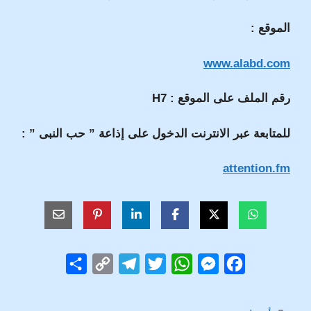
الموقع :
www.alabd.com
رقم الملف على الموقع : H7
للمتابعة عبر الانترنت الدخول على إذاعة ” حب النبى ” :
attention.fm
S
C
T
T
W
M
F
h
o
e
w
h
e
a
a
p
l
i
a
s
c