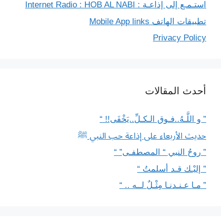
استـمـع إلى إذاعـة : Internet Radio : HOB AL NABI
تطبيقات الهاتف Mobile App links
Privacy Policy
أحدث المقالات
” و اللَّـهُ..فـوق الـكـلِّ..يَخْفَى!! “
حديث الأربعاء على إذاعة حب النبي ﷺ
” روحُ النبي “ المصطفـى” “
” إليْـك قـد أسلمتُ “
” مـا عـنـدنـا مِثْـلٌ لــه .. “