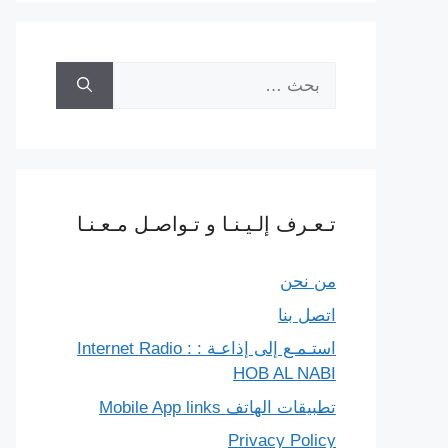
البحث
عن:
تـعـرف إلـيـنـا و تـواصـل مـعـنـا
من نحن
اتصل بنا
استـمـع إلى إذاعـة : Internet Radio :
HOB AL NABI
تطبيقات الهاتف Mobile App links
Privacy Policy