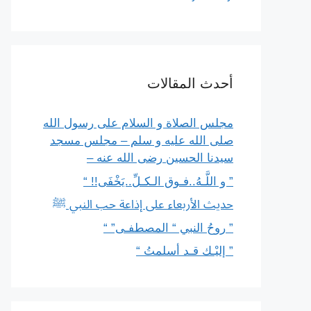
أحدث المقالات
مجلس الصلاة و السلام على رسول الله
صلى الله عليه و سلم – مجلس مسجد
سيدنا الحسين رضى الله عنه –
” و اللَّـهُ..فـوق الـكـلِّ..يَخْفَى!! “
حديث الأربعاء على إذاعة حب النبي ﷺ
” روحُ النبي “ المصطفـى” “
” إليْـك قـد أسلمتُ “