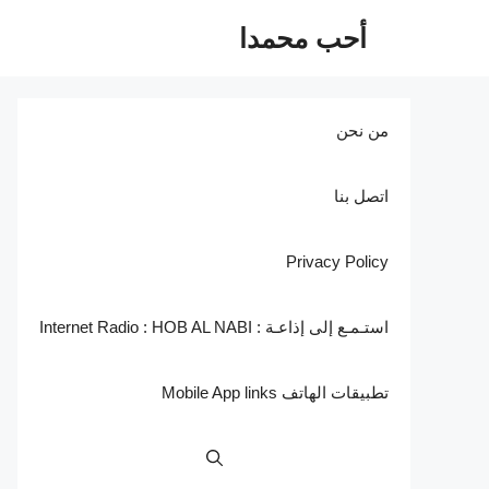
نتقل
أحب محمدا
لى
لمحتوى
من نحن
اتصل بنا
Privacy Policy
استـمـع إلى إذاعـة : Internet Radio : HOB AL NABI
تطبيقات الهاتف Mobile App links