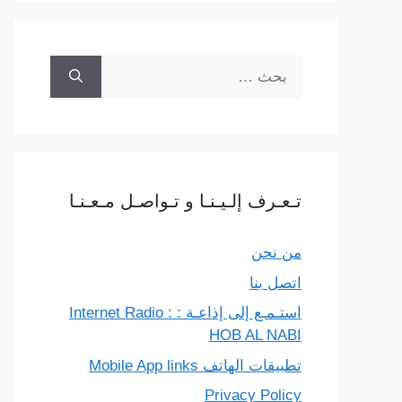
البحث
عن:
تـعـرف إلـيـنـا و تـواصـل مـعـنـا
من نحن
اتصل بنا
استـمـع إلى إذاعـة : Internet Radio :
HOB AL NABI
تطبيقات الهاتف Mobile App links
Privacy Policy