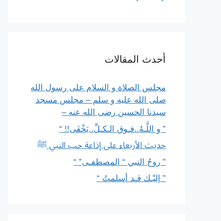
أحدث المقالات
مجلس الصلاة و السلام على رسول الله
صلى الله عليه و سلم – مجلس مسجد
سيدنا الحسين رضى الله عنه –
” و اللَّـهُ..فـوق الـكـلِّ..يَخْفَى!! “
حديث الأربعاء على إذاعة حب النبي ﷺ
” روحُ النبي “ المصطفـى” “
” إليْـك قـد أسلمتُ “