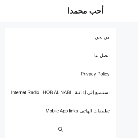
نتقل
أحب محمدا
لى
لمحتوى
من نحن
اتصل بنا
Privacy Policy
استـمـع إلى إذاعـة : Internet Radio : HOB AL NABI
تطبيقات الهاتف Mobile App links