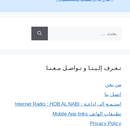
i
r
e
A
n
o
n
a
r
p
g
o
k
m
p
e
k
البحث
r
عن:
تـعـرف إلـيـنـا و تـواصـل مـعـنـا
من نحن
اتصل بنا
استـمـع إلى إذاعـة : Internet Radio : HOB AL NABI
تطبيقات الهاتف Mobile App links
Privacy Policy