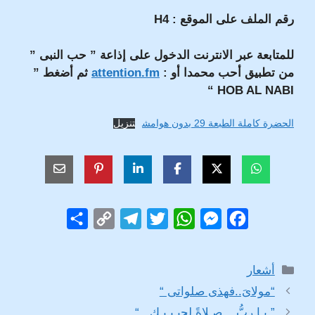
رقم الملف على الموقع : H4
للمتابعة عبر الانترنت الدخول على إذاعة ” حب النبى ”
من تطبيق أحب محمدا أو :
attention.fm
ثم أضغط ”
HOB AL NABI “
الحضرة كاملة الطبعة 29 بدون هوامش
تنزيل
S
C
T
T
W
M
F
h
o
e
w
h
e
a
a
p
l
i
a
s
c
التصنيفات
أشعار
r
y
e
t
t
s
e
“مولاىَ..فهذى صلواتى “
e
L
g
t
s
e
b
” يـا ربُّ .. صـلاةً لحبـيـبـك.. “