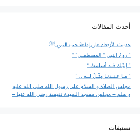
أحدث المقالات
حديث الأربعاء على إذاعة حب النبي ﷺ
” روحُ النبي “ المصطفـى” “
” إليْـك قـد أسلمتُ “
” مـا عـنـدنـا مِثْـلٌ لــه .. “
مجلس الصلاة و السلام على رسول الله صلى الله عليه
و سلم – مجلس مسجد السيدة نفيسة رضى الله عنها –
تصنيفات