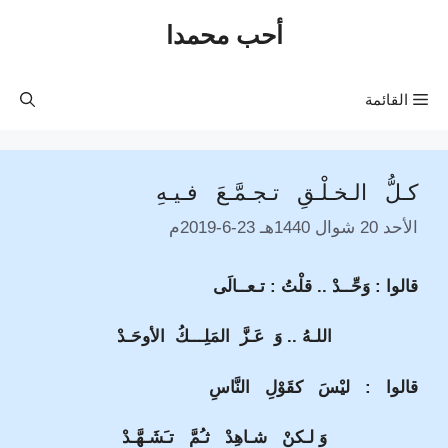
نتقل
أحب محمدا
لى
لمحتوى
القائمة
كـلُّ الـخـلْـقِ تـجـمَّـعَ فـيـهِ
الأحد 20 شوال 1440هـ 23-6-2019م
قالوا : وَحِّــدْ .. قلْتُ : تـعــالَى
اللـهُ .. وَ عَـزَّ المَلِـــكُ الأوحَـدْ
قالوا : ليْسَ كقَوْلِ النَّاسِ
وَ لـكنْ شـاهِدْ ثـُمَّ تـَشَـهَّـدْ