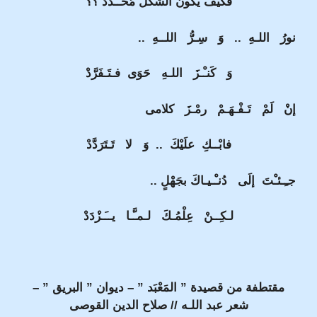
فكَيْفَ يكونُ الشَّكْلُ مُحَــدَّدْ ؟؟
نورُ اللـهِ .. وَ سِـرُّ اللــهِ ..
وَ كَنـْـزَ اللـهِ حَوَى فـتَـفَرَّدْ
إنْ لَمْ تَـفْـهَـمْ رمْـزَ كلامى
فابْــكِ علَيْكَ .. وَ لا تَـتَرَدَّدْ
جـِـئـْتَ إلَى دُنـْـيـاكَ بجَهْلٍ ..
لـكِــنْ عِلْمُـكَ لـمـَّـا يــَـزْدَدْ
مقتطفة من قصيدة ” المَعْبَد ” – ديوان ” البريق ” –
شعر عبد اللـه // صلاح الدين القوصى