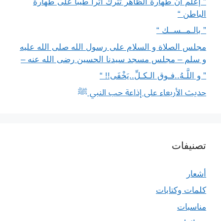
” إعلم أن طهارة الظاهر تترك أثرا طيبا على طهارة
الباطن “
” بالـمــســك “
مجلس الصلاة و السلام على رسول الله صلى الله عليه
و سلم – مجلس مسجد سيدنا الحسين رضى الله عنه –
” و اللَّـهُ..فـوق الـكـلِّ..يَخْفَى!! “
حديث الأربعاء على إذاعة حب النبي ﷺ
تصنيفات
أشعار
كلمات وكتابات
مناسبات