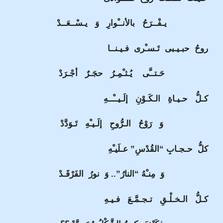
يـفْــرَحُ بالأنــْوارِ وَ يـسْــعَــدْ
روحُ حبـيـبى تَـسـْرى فـيـنــا
حَـتــَّى يُـثـْمِـرُ حجَـرٌ أجْـرَدْ
كـلُّ حـيـاةِ الـكَـوْنِ إلَـيــْــهِ
وَ رَوْحُ الـرُّوحِ إلَـيـْهِ تَـوَدَّدْ
كلُّ حـجـابِ “القُدْسِ” عـلَيـْهِ
وَ مِنـْهُ “النارُ”.. وَ نورُ الفَرْقَـدْ
كـلُّ الـخـلْـقِ تـجـمَّـعَ فـيـهِ