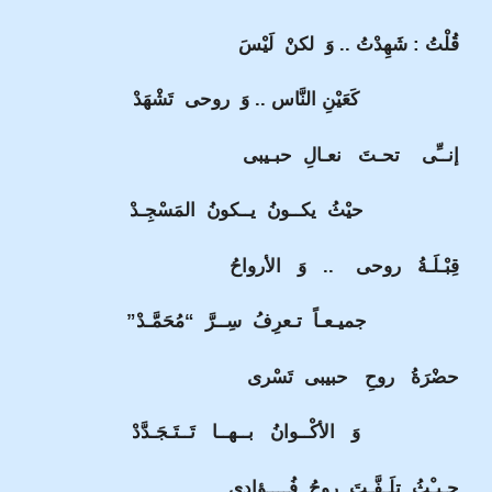
قُلْتُ : شَهِدْتُ .. وَ لكنْ لَيْسَ
كَعَيْنِ النَّاس .. وَ روحى تَشْهَدْ
إنــِّى تحـتَ نعـالِ حبـيبى
حيْثُ يكــونُ يــكونُ المَسْجِـدْ
قِبْـلَـةُ روحى .. وَ الأرواحُ
جميـعـاً تـعرِفُ سِــرَّ “مُحَمَّـدْ”
حضْرَةُ روحِ حبيبى تَسْرى
وَ الأكْــوانُ بــهــا تَــتَـجَـدَّدْ
حـيـْثُ تلَـفَّـتَ روحُ فُــــؤادى