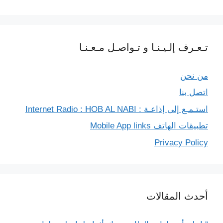
تـعـرف إلـيـنـا و تـواصـل مـعـنـا
من نحن
اتصل بنا
استـمـع إلى إذاعـة : Internet Radio : HOB AL NABI
تطبيقات الهاتف Mobile App links
Privacy Policy
أحدث المقالات