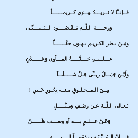
فــإنــَّا لا نــريـــدُ سِــوَى كــريمـــــــاً
وَوجـــــهُ الـلَّــهِ مَـقْـصُــــود الــتَــمـَــنِّـى
وَمَـنْ نـظر الكـريـم تـهـون حقَّـــــــاً
عـــلــيــهِ جَــــنَّـــــةُ المـــأوى وَعَــــــدْنِ
وَأَيْـنَ جَمَــالُ ربــِّى جَـلَّ شَـــــأنــاً
مِــنَ الـمــخـلـوقِ مـنــه بِحُـورِ عَــينِ !
تَـعـالى الـلَّــهُ عـن وصْـفٍ وَمِـثْـــــلٍ
وَعَـنْ عـــلـمٍ بــــه أو وصـــفِ ظَــــــنِّ
فــــإنَّ الـمُــنْـتَـهَـى دَوْمـــاً إلــــيـــــه