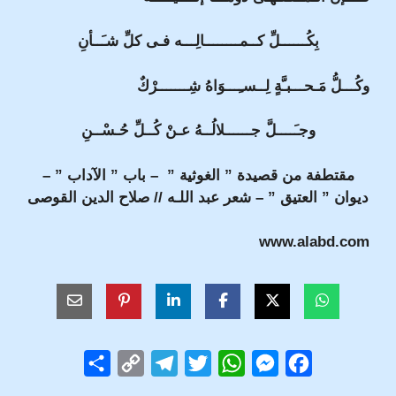
بِكُــــــلِّ كــمــــــــالِـــه فـى كلِّ شـَــأنِ
وكُـــلُّ مَـحـــبـَّةٍ لِــسـِـــوَاهُ شِـــــــرْكٌ
وجـَــــلَّ جــــــلالُــهُ عـنْ كُــلِّ حُـسْــنِ
مقتطفة من قصيدة ” الغوثية ” – باب ” الآداب ” –
ديوان ” العتيق ” – شعر عبد اللـه // صلاح الدين القوصى
www.alabd.com
S
C
T
T
W
M
F
h
o
e
w
h
e
a