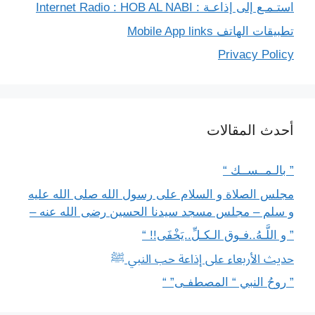
استـمـع إلى إذاعـة : Internet Radio : HOB AL NABI
تطبيقات الهاتف Mobile App links
Privacy Policy
أحدث المقالات
” بالـمــســك “
مجلس الصلاة و السلام على رسول الله صلى الله عليه
و سلم – مجلس مسجد سيدنا الحسين رضى الله عنه –
” و اللَّـهُ..فـوق الـكـلِّ..يَخْفَى!! “
حديث الأربعاء على إذاعة حب النبي ﷺ
” روحُ النبي “ المصطفـى” “