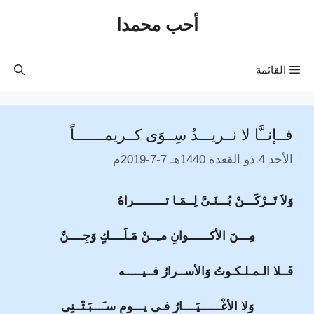
نتقل
أحب محمدا
لى
لمحتوى
القائمة
فــإنــَّا لا نــريـــدُ سِــوَى كــريمـــــــاً
الأحد 4 ذو القعدة 1440هـ 7-7-2019م
وَلاَ تَــرْكَـــنْ بُـــنَـىَّ لِــمَـا تـــــــــراهُ
مِـــنَ الأكــــــوانِ مـِــنْ مَـلَــــكٍ وَجِــــنِّ
فَــلا الـمـلـكـوتُ وَالأســرارُ فــيـــــه
وَلا الأغْــــــيَــــارُ فـى يـــومٍ سـَـــبَـتْــنِى