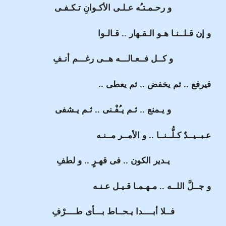
و رحـمـتـُه عـلـى الأكـوانِ تـكـفـى
و إن قـلــنـا هـو الـقـهار .. قـالـوا
و كــل فــعـالـــه هــى رغـــم أنـفِ
فيرفع .. ثم يخفض .. ثم يعطى ..
و يـمنع .. ثـم يـُفْـنى .. ثـم يـشفى
عـبــيــدٌ كـلُّــنــا .. و الأمــر مــنـه
يـدير الكون .. فى قهـرٍ .. و لطفِ
و جــلَّ اللــه .. مـهـمـا قـيـل عـنـه
فــلا أبــــدا يـحــاط بـــأى طــــرْفِ