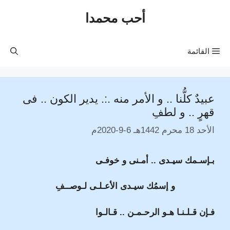
نتقل
أحب محمدا
لى
لمحتوى
القائمة
عبيدٌ كلُّنا .. و الأمر منه .:. يدير الكون .. فى
قهرٍ .. و لطفِ
الأحد 18 محرم 1442هـ 6-9-2020م
بـإسـمك سيـدى .. أمـنى و خوفـى
و إسمُك سيـدى الأعـلـى لـوصــفِ
فـإن قـلـنـا هـو الرحـمـن .. قـالـوا