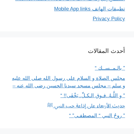
تطبيقات الهاتف Mobile App links
Privacy Policy
أحدث المقالات
” بالـمــســك “
مجلس الصلاة و السلام على رسول الله صلى الله عليه
و سلم – مجلس مسجد سيدنا الحسين رضى الله عنه –
” و اللَّـهُ..فـوق الـكـلِّ..يَخْفَى!! “
حديث الأربعاء على إذاعة حب النبي ﷺ
” روحُ النبي “ المصطفـى” “