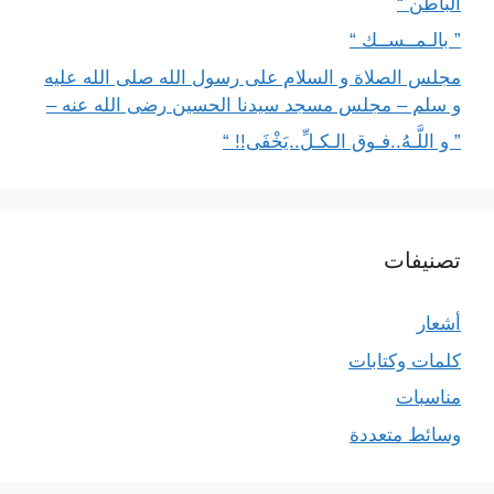
الباطن “
” بالـمــســك “
مجلس الصلاة و السلام على رسول الله صلى الله عليه
و سلم – مجلس مسجد سيدنا الحسين رضى الله عنه –
” و اللَّـهُ..فـوق الـكـلِّ..يَخْفَى!! “
تصنيفات
أشعار
كلمات وكتابات
مناسبات
وسائط متعددة