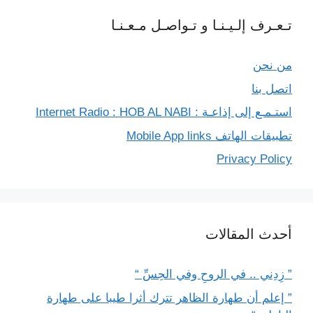
تـعـرف إلـيـنـا و تـواصـل مـعـنـا
من نحن
اتصل بنا
استـمـع إلى إذاعـة : Internet Radio : HOB AL NABI
تطبيقات الهاتف Mobile App links
Privacy Policy
أحدث المقالات
” زِدِني .. في الروحِ وفي الحِسِّ “
” إعلم أن طهارة الظاهر تترك أثرا طيبا على طهارة