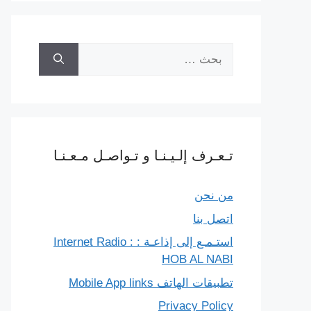
البحث
عن:
تـعـرف إلـيـنـا و تـواصـل مـعـنـا
من نحن
اتصل بنا
استـمـع إلى إذاعـة : Internet Radio :
HOB AL NABI
تطبيقات الهاتف Mobile App links
Privacy Policy