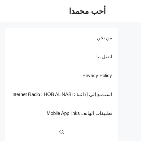
نتقل
أحب محمدا
لى
لمحتوى
من نحن
اتصل بنا
Privacy Policy
استـمـع إلى إذاعـة : Internet Radio : HOB AL NABI
تطبيقات الهاتف Mobile App links