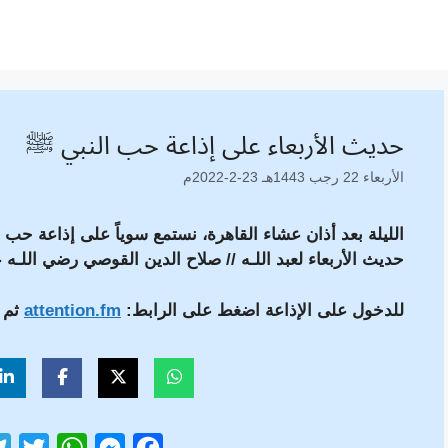
حديث الأربعاء على إذاعة حب النبي ﷺ
الأربعاء 22 رجب 1443هـ 23-2-2022م
الليلة بعد أذان عشاء القاهرة، نستمع سوياً على إذاعة حب
حديث الأربعاء لعبد اللـه // صلاح الدين القوصي رضي اللـه 
للدخول على الإذاعة اضغط على الرابط:
attention.fm
ثم أضغط
T
W
M
F