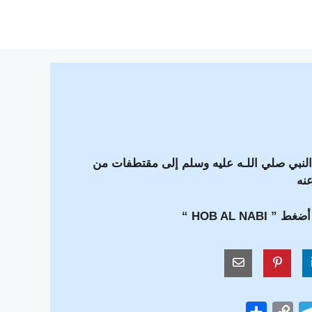
 النبي صلي اللـه عليه وسلم إلى مقتطفات من
عنه
 ” HOB AL NABI “
S
C
T