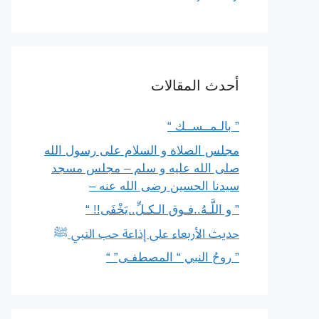
أحدث المقالات
” بالـمــســك “
مجلس الصلاة و السلام على رسول الله
صلى الله عليه و سلم – مجلس مسجد
سيدنا الحسين رضى الله عنه –
” و اللَّـهُ..فـوق الـكـلِّ..يَخْفَى!! “
حديث الأربعاء على إذاعة حب النبي ﷺ
” روحُ النبي “ المصطفـى” “