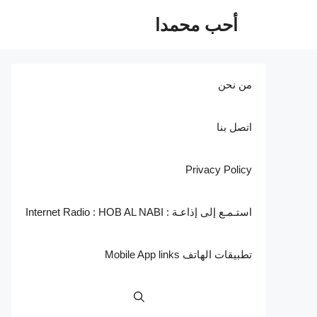
نتقل
أحب محمدا
لى
لمحتوى
من نحن
اتصل بنا
Privacy Policy
استـمـع إلى إذاعـة : Internet Radio : HOB AL NABI
تطبيقات الهاتف Mobile App links