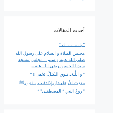
أحدث المقالات
” بالـمــســك “
مجلس الصلاة و السلام على رسول الله
صلى الله عليه و سلم – مجلس مسجد
سيدنا الحسين رضى الله عنه –
” و اللَّـهُ..فـوق الـكـلِّ..يَخْفَى!! “
حديث الأربعاء على إذاعة حب النبي ﷺ
” روحُ النبي “ المصطفـى” “