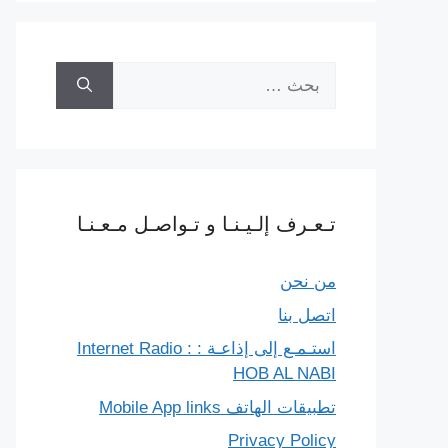
البحث
عن:
تـعـرف إلـيـنـا و تـواصـل مـعـنـا
من نحن
اتصل بنا
استـمـع إلى إذاعـة : Internet Radio :
HOB AL NABI
تطبيقات الهاتف Mobile App links
Privacy Policy