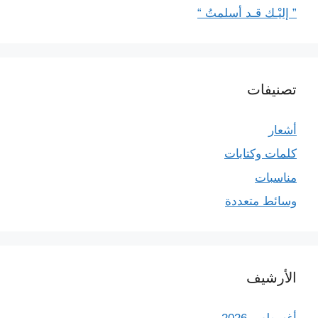
” إليْـك قـد أسلمتُ “
تصنيفات
أشعار
كلمات وكتابات
مناسبات
وسائط متعددة
الأرشيف