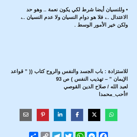
• وللنسيان أيضا شرط لكي يكون نعمة .. وهو حد
الاعتدال ..، فلا هو دوام النسيان ولا عدم النسيان ..،
ولكن خير الأمور الوسط .
للاستزادة : باب الجسد والنفس والروح كتاب (( ” قواعد
الإيمان ” – تهذيب النفس ) ص 93
لعبد الله / صلاح الدين القوصي
#أحب_محمدا
S
C
T
T
W
M
F