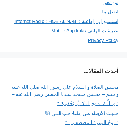
من نحن
اتصل بنا
استـمـع إلى إذاعـة : Internet Radio : HOB AL NABI
تطبيقات الهاتف Mobile App links
Privacy Policy
أحدث المقالات
مجلس الصلاة و السلام على رسول الله صلى الله عليه
و سلم – مجلس مسجد سيدنا الحسين رضى الله عنه –
” و اللَّـهُ..فـوق الـكـلِّ..يَخْفَى!! “
حديث الأربعاء على إذاعة حب النبي ﷺ
” روحُ النبي “ المصطفـى” “