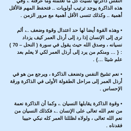
النفس ذاكرتها نسيت كل ما تعلمته وما عرفته .، وفي
هذه الذاكرة يوجد ترتيب أولويات .. فتحفظ المهم فالأقل
أهمية .. وكذلك تنسى الأقل أهمية مع مرور الزمن .
• وهذه القوة أيضا لها حد اعتدال وقوة وضعف ..، ألم
ترى إلى الإنسان إذا رد إلى أرذل العمر كيف يزداد
نسيانه ، وصدق الله حيث يقول في سورة ( النحل – 70 )
: { … ومنكم من يرد إلى أرذل العمر لكي لا يعلم بعد
علم شيئا …} .
• نعم تشيخ النفس وتضعف الذاكرة ، ويرجع من هو في
أرذل العمر إلى مراحل الطفولة الأولى في الذاكرة ورقة
الإحساس .
• وقوة الذاكرة يقابلها النسيان .، وكما أن الذاكرة نعمة
من نعم الله تعالى على الإنسان ..، فكذلك النسيان من
نعم الله تعالى ، ولولاه لظللنا العمر كله نبكي حبيبا
فقدناه .