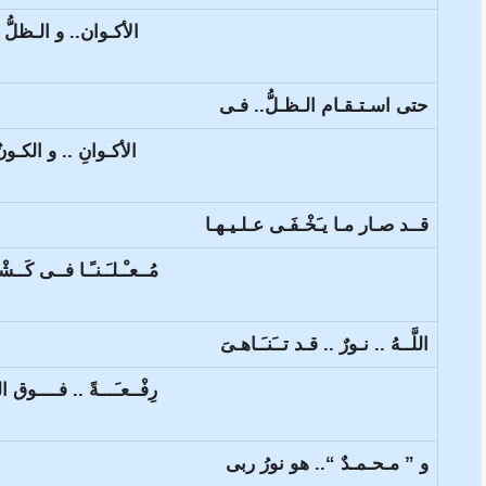
الأكـوان.. و الـظلُّ 
حتى اسـتـقـام الـظـلُّ.. فـى
الأكـوانِ .. و الكـونُ ا
قــد صـار مـا يـَخْـفَـى عـلـيـهـا
مُــعـْـلـَـنـًـا فــى كَــش
اللَّــهُ .. نـورٌ .. قـد تــَنـَـاهـىَ
رِفْــعـَـــةً .. فــــوق الـ
و ” مـحـمـدٌ “.. هو نورُ ربى