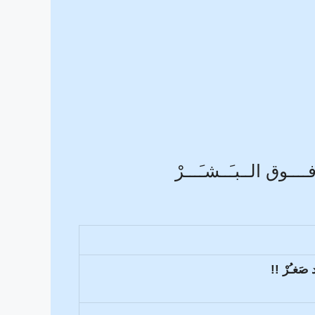
. فــــوق الــبـَــشـَـــرْ
َغـُرْ !!