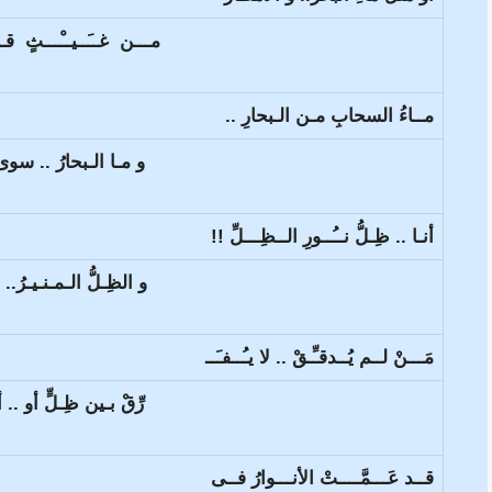
مـــن غــَــيــْـــثٍ قـــَ
مــاءُ السحابِ مـن الـبحارِ ..
و مـا الـبحارُ .. سوى 
أنـا .. ظِـلُّ نــُــورِ الــظِـــلِّ !!
و الظِـلُّ الـمـنـيـرُ.. ب
مَـــنْ لــم يُــدقـِّـقْ .. لا يـُــفـَــ
رِّقْ بـين ظِـلٍّ أو .. أ
قــد عَـــمَّــــتْ الأنـــوارُ فــى