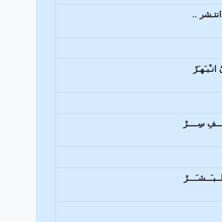
انتـشر ..
نـْبـَهـَرْ
ْــفِ سِــــرْ
ـبـَــشـَـــرْ