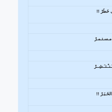
 خَطَرْ !!
َ مـسـتـمـرْ
ـتـَـشِــرْ
َـبَـرْ !!