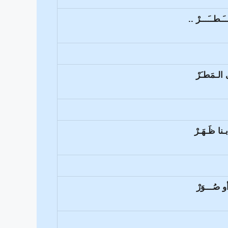
ـطــَـــرْ ..
الـمَطـَرْ
ـنا ظَـهَـرْ
و صُـــوَرْ