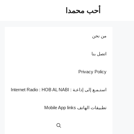
نتقل
أحب محمدا
لى
لمحتوى
من نحن
اتصل بنا
Privacy Policy
استـمـع إلى إذاعـة : Internet Radio : HOB AL NABI
تطبيقات الهاتف Mobile App links