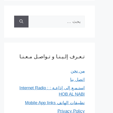
البحث
عن:
تـعـرف إلـيـنـا و تـواصـل مـعـنـا
من نحن
اتصل بنا
استـمـع إلى إذاعـة : Internet Radio :
HOB AL NABI
تطبيقات الهاتف Mobile App links
Privacy Policy