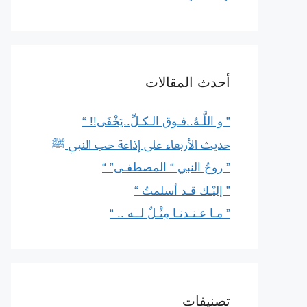
أحدث المقالات
” و اللَّـهُ..فـوق الـكـلِّ..يَخْفَى!! “
حديث الأربعاء على إذاعة حب النبي ﷺ
” روحُ النبي “ المصطفـى” “
” إليْـك قـد أسلمتُ “
” مـا عـنـدنـا مِثْـلٌ لــه .. “
تصنيفات