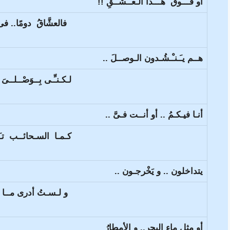
أو فـــوق هـــذا الـعــشــقِ !!
فالعشَّاقُ دومًا.. فى
هــم يـَـنـْـشُـدون الـوصــلَ ..
لـكـنـِّـى بِــوَصْــلــى
أنـا فيـكـمُ .. أو أنــت فـىَّ ..
كـمـا السـحائــب تـَـنـْ
يتداخلون .. و يَخْرجـون ..
و لـسـتُ أدرى مــا الخ
أو مثل ماءِ البحر.. و الأمطارُ