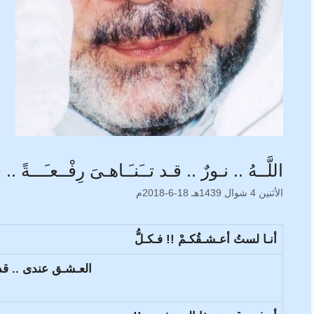
اللَّــهُ .. نـورٌ .. قـد تــَنـَـاهـىَ رِفْــعـَـــةً .
الأثنين 4 شوال 1439هـ 18-6-2018م
أنـا لستُ أعـشـقُكـمْ !! فـكـلُّ
العـشـق عندى .. قد ص