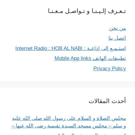
تـعـرف إلـيـنـا و تـواصـل مـعـنـا
من نحن
اتصل بنا
استـمـع إلى إذاعـة : Internet Radio : HOB AL NABI
تطبيقات الهاتف Mobile App links
Privacy Policy
أحدث المقالات
مجلس الصلاة و السلام على رسول الله صلى الله عليه
و سلم – مجلس مسجد السيدة نفيسة رضى الله عنها –