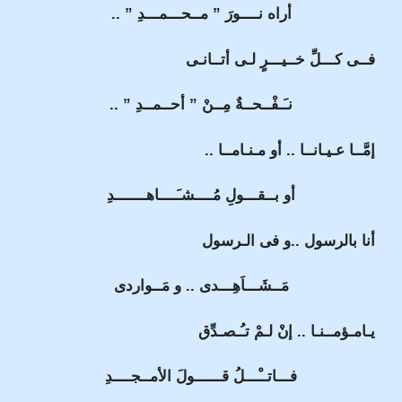
أراه نــــورَ ” مــحـــمـــدِ ” ..
فــى كـــلِّ خــيـــرٍ لـى أتــانـى
نـَـفْــحــةٌ مِــنْ ” أحــمــدِ ” ..
إمَّــا عـيـانــا .. أو مـنـامــا ..
أو بــقـــولِ مُــــشـَــــاهـــــــدِ
أنا بالرسول ..و فى الـرسول
مَــشَـــاَهِـــدى .. و مَــواردى
يـامـؤمــنـا .. إنْ لـمْ تـُـصـدِّق
فـــاتــْـــلُ قــــــولَ الأمــجــــدِ