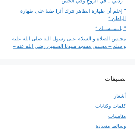
” زِدِني .. في الروحِ وفي الحِسِّ “
” إعلم أن طهارة الظاهر تترك أثرا طيبا على طهارة
الباطن “
” بالـمــســك “
مجلس الصلاة و السلام على رسول الله صلى الله عليه
و سلم – مجلس مسجد سيدنا الحسين رضى الله عنه –
تصنيفات
أشعار
كلمات وكتابات
مناسبات
وسائط متعددة