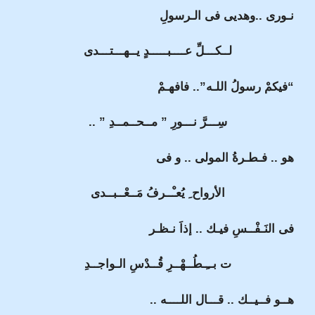
نـورى ..وهديى فى الـرسولِ
لــكـــلِّ عــــبـــــدٍ يــهـــتـــدى
“فيكمْ رسولُ اللـه”.. فافهـمْ
سِـــرَّ نـــورِ ” مــحــمــدِ ” ..
هو .. فـطـرةُ المولى .. و فى
الأرواح ِ يُعـْــرفُ مَــعْــبــدى
فى النَـفْــسِ فيـك .. إذاَ نـظـر
ت بــِـطُــهْــرِ قُــدْسِ الـواجــدِ
هــو فــيــك .. قـــال اللــــه ..