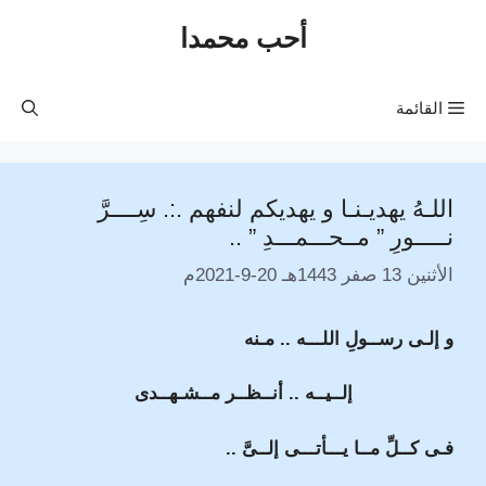
نتقل
أحب محمدا
لى
لمحتوى
القائمة
اللـهُ يهديـنـا و يهديكم لنفهم .:. سِــــرَّ
نـــــورِ ” مــحـــمـــدِ ” ..
الأثنين 13 صفر 1443هـ 20-9-2021م
و إلـى رســولِ اللـــه .. مـنه
إلــيــه .. أنــظــر مــشـهــدى
فـى كــلِّ مــا يـــأتـــى إلــىَّ ..