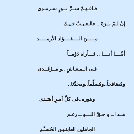
فـافـهـمْ ســرَّ نــورٍ سـرمـدِى
إنْ لـمْ تـَـرَهْ .. فالـعـيـبُ فـيـك
مِـــــنَ الــــفــــؤادِ الأرمـــــدِ
أمَّــــا أنــــا .. فـــأراه دَوْمــاً
فـى الـمـعـاشِ ..و مَــرْقَــدى
ومُصَافحاً..ومُسلِّماً..ومحدِّثا..
وبنوره..فى كلِّ أمـرٍ أهتـدى
هــذا ــ و حـقِّ اللـــهِ ــ رغـم
الجاهلين العابثـيـن الحُسـَّـدِ