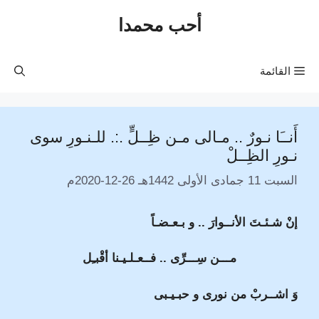
نتقل
أحب محمدا
لى
لمحتوى
القائمة
أَنــَا نـورٌ .. مـالى مـن ظِــلٍّ .:. للـنـورِ سوى
نـورِ الظِــلْ
السبت 11 جمادى الأولى 1442هـ 26-12-2020م
إنْ شـئـتَ الأنــوارَ .. و بـعـضـاً
مـــن سِـــرِّى .. فــعـلـيـنا أقْبـِل
وَ اشــربْ من نورى و حبـيـبى