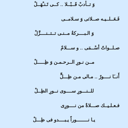
وَ تــأدبْ قَــبْــلا .. كــى تَـنـْهَــلْ
فَـعَــلــيـه صــلاتى وَ سـلامــى
وَ الـبــــركةُ مــنـى تــتــنــــزَّلْ
صـلــواتٌ أسْــمَى .. و ســـلامٌ
مــن نـورِ الــرحـمـن وَ ظِـــــلْ
أَنــَا نــــورٌ .. مـالى مـن ظِـــلٍّ
للــنـــورِ ســــوى نــورِ الظِــلْ
فـعـلـيــك صـــلاةٌ من نــــورِى
يـا نــــــــوراً يـبــــدو فى ظِـــلْ