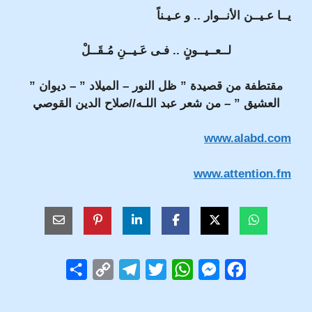
يــا عـيــن الأنــوار .. و عـيـناً
لــعــيــونٍ .. فـى عَـيــنِ مُـقَــلْ
مقتطفة من قصيدة ” ظل النور – الميلاد ” – ديوان ”
العشيق ” – من شعر عبد اللـه//صلاح الدين القوصي
www.alabd.com
www.attention.fm
S
C
T
T
W
M
F
h
o
e
w
h
e
a
a
p
l
i
a
s
c