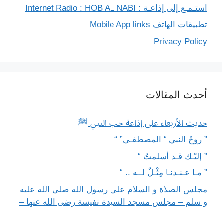
استـمـع إلى إذاعـة : Internet Radio : HOB AL NABI
تطبيقات الهاتف Mobile App links
Privacy Policy
أحدث المقالات
حديث الأربعاء على إذاعة حب النبي ﷺ
” روحُ النبي “ المصطفـى” “
” إليْـك قـد أسلمتُ “
” مـا عـنـدنـا مِثْـلٌ لــه .. “
مجلس الصلاة و السلام على رسول الله صلى الله عليه
و سلم – مجلس مسجد السيدة نفيسة رضى الله عنها –