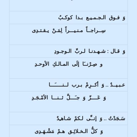
وَ فـوق الـجـمـيـع بـدا كوكـبٌ
سِــراجــاً مـنـيـــراً لِمَـنْ يـقـتـدِى
وَ قـال : شـهـدنـا لـربِّ الـوجـودِ
و صِـرْنــَا إلَى المـالـكِ الأوحـدِ
عـبـيــدٌ .. وَ أكــرِمْ بـرب لــنـــــَـــا
وَ عَــــزّ وَ جـَـــلَّ ثــنـــا الأمْـجَـدِ
سَـجَدْتُ .. وَ إنــِّى لـكمْ شـاهـِدٌ
وَ كلُّ الـخـلائِـق هـمْ مَشْـهَـدِى