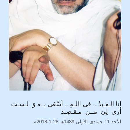
أنا الـعـبدُ .. فى اللـهِ .. أسْعَى بــه وَ لـسـت
أرَى لِىَ مــن مـقـصِـدِ
الأحد 11 جمادى الأولى 1439هـ 28-1-2018م