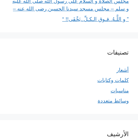
مجلس الصلاة و السلام على رسول الله صلى الله عليه
و سلم – مجلس مسجد سيدنا الحسين رضى الله عنه –
” و اللَّـهُ..فـوق الـكـلِّ..يَخْفَى!! “
تصنيفات
أشعار
كلمات وكتابات
مناسبات
وسائط متعددة
الأرشيف