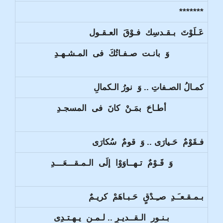
*******
عَـلَوْتَ بـقـدسِك فـوْقَ العـقـول
وَ بانـت صـفـاتُكَ فى المـشـهـدِ
كمـالُ الصـفاتِ .. وَ نورُ الـكمالِ
أطـاحَ بمَـنْ كانَ فى المسجـدِ
فـقَوْمٌ حَـيارَى .. وَ قومٌ سُكارَى
وَ قَـوْمٌ تـهــاوَوْا إلَى الـمـقـــعَـــدِ
بـمـقـعـَـدِ صـِـدْقٍ حَـبـاهَمْ كريـمٌ
بـنـور الـقــديـرِ .. لـمـن يـهـتـدِى