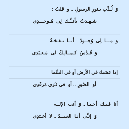
وَ لُـذْتِ بـنورِ الرسولِ .. و قلتُ :
شـهـدتُ بأنــَّـك لِى مُـوجـــدِى
وَ مـــا لِى وُجــودٌ .. أنــا نـفـخـةٌ
وَ قُـدْسُ كـمــالِـكَ لى مَـعـبَدِى
إذا عشتُ فى الأرض أو فى السَّما
أو الصُورِ .. أو فى ثـَرَى مَرقَدِى
أنا فـيـك أحـيـا .. وَ أنت الإلــه
وَ إنـِّى أنـا العـبــدُ .. لا أعـتدِى