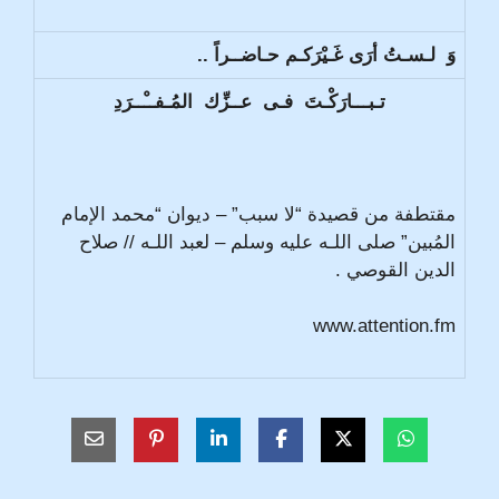
وَ لـسـتُ أرَى غَـيْرَكـم حـاضــراً ..
تـبـــارَكْـتَ فـى عــزِّك المُـفــْــرَدِ
مقتطفة من قصيدة “لا سبب” – ديوان “محمد الإمام
المُبين” صلى اللـه عليه وسلم – لعبد اللـه // صلاح
الدين القوصي .
www.attention.fm