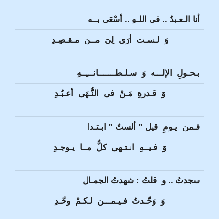
أنا الـعـبدُ .. فى اللـهِ .. أسْعَى بــه
وَ لـسـت أرَى لِىَ مــن مـقـصِـدِ
بـحـولِ الإلـــه وَ سـلـطـــــــانـــِــهِ
وَ قـدرةِ مَـنْ فى النُّـهَى أعـبُـدِ
فـمن يـومِ قيل ” ألستُ ” ابـتـدا
وَ فـيــهِ انـتـهى كلُّ مــا يـوجـدِ
سجدتُ .. و قلتُ : شهدتُ الجمـال
وَ وَحَّـدتُ فـيـمـــن لـكـمْ وحَّـدِ