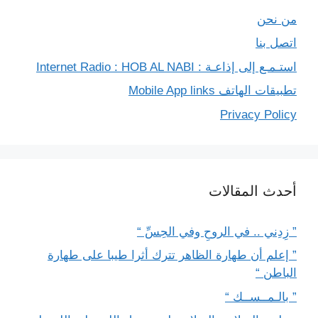
من نحن
اتصل بنا
استـمـع إلى إذاعـة : Internet Radio : HOB AL NABI
تطبيقات الهاتف Mobile App links
Privacy Policy
أحدث المقالات
” زِدِني .. في الروحِ وفي الحِسِّ “
” إعلم أن طهارة الظاهر تترك أثرا طيبا على طهارة
الباطن “
” بالـمــســك “