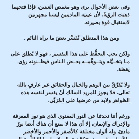
وفى بعض الأحوال يرى وهو مغمض العينين، فإذا فتحهما
ذهبت الرؤيةُ، لأن عينيه الماديتين ليستا مجهزتين
لاستقبال قوة بصيرته.
ومن هذا المنطلق نُفَسِّر بعضَ ما يراه النائم .
ولكن يجب التحفُّظ على هذا التفسير ، فهو لا يُطلق على
مـا يتخــيَّله ويتــوهَّمــه بعــض الـناس فيظــنونه رؤى
يقظة.
ولا يُفَرِّقُ بين الوهم والخيال والحقائق غير عارفٍ بالله
تعالى، فلا يجوز للمريد السالك أنْ يفسر لنفسه هذه
الظواهر ولابد من عرضها على المُرَبِّى.
ورغم أننا تحدثنا عن النور المعنوى الذى هو نور المعرفة
والإدراك والإيمان، إلا أن هذا لا يمنع أن هناك أيضا نورٌ
مادىّ، وله ألوان مختلفة كالأصفر والأحمر والأخضر