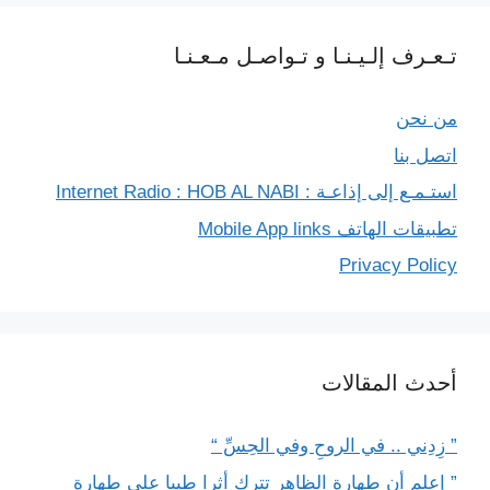
تـعـرف إلـيـنـا و تـواصـل مـعـنـا
من نحن
اتصل بنا
استـمـع إلى إذاعـة : Internet Radio : HOB AL NABI
تطبيقات الهاتف Mobile App links
Privacy Policy
أحدث المقالات
” زِدِني .. في الروحِ وفي الحِسِّ “
” إعلم أن طهارة الظاهر تترك أثرا طيبا على طهارة