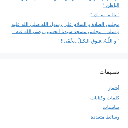
الباطن “
” بالـمــســك “
مجلس الصلاة و السلام على رسول الله صلى الله عليه
و سلم – مجلس مسجد سيدنا الحسين رضى الله عنه –
” و اللَّـهُ..فـوق الـكـلِّ..يَخْفَى!! “
تصنيفات
أشعار
كلمات وكتابات
مناسبات
وسائط متعددة