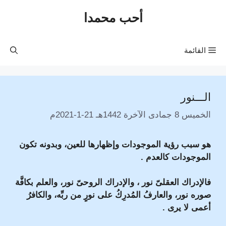
نتقل
أحب محمدا
لى
لمحتوى
القائمة
الـــنور
الخميس 8 جمادى الآخرة 1442هـ 21-1-2021م
هو سبب رؤية الموجودات وإظهارها للعين، وبدونه تكون
الموجودات كالعدم .
فالإدراك العقلىّ نور ، والإدراك الروحىّ نور، والعلم بكافَّة
صوره نور، والعارفُ المُدرِكُ على نورٍ من ربِّه، والكافرُ
أعمى لا يرى .