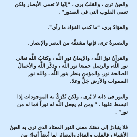
والعينُ ترى ، والقلبُ يرى ، “إنّها لا تعمى الأبصار ولكن
تعمى القلوب التى فى الصدور” .
والفؤادُ يرى، “ما كذب الفؤاد ما رأى”.
والبصيرةُ ترى، فإنها مشتقَّة من البصر والإبصار .
والقرآنُ نورُ اللَّه ، والإيمانُ نور اللَّه ، وكتابُ اللَّه تعالى
نور اللَّه، والرسل جميعا نور اللَّه ، وذكْر اللَّه والأعمالُ
الصالحة نور، والمؤمن ينظر بنور اللَّه ، والله نور
السموات والأرض جَلَّ وعلا.
والنور فى ذاته لا يُرى ، ولكن تُدْرَكُ به الموجودات إذا
انبسط عليها ، ” ومن لم يجعل اللَّه له نوراً فما له من
نور” .
فلا يتبادرْ إلى ذهنك معنى النور المعتاد الذى ترى به العينُ
الأشياءَ ، فالقلب والفؤاد والبصائر لها أيضاً أنوارٌ من