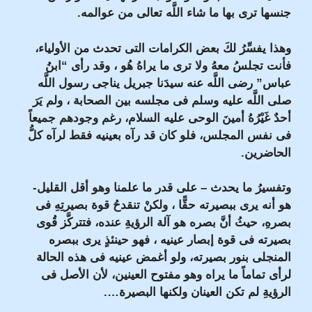
جنسها ترى بها ما شاء اللَّه تعالى من عوالمه.
وهذا يفسِّرُ لكَ بعض الكرامات التى تحدث من الأولياء،
فأنت تجلسُ معهُ ولا ترى ما يراهُ هُو ، وقد رأى “ابنُ
عباس” رضى اللَّه عنه سيدَنا جبريل يناجى رسول اللَّه
صلى اللَّه عليه وسلم فى مجلسه بين الصحابة ، ولم يَرَ
أحدٌ غَيْرُهُ أمينَ الوحى عليه السلام، رغم وجودهم جميعاً
فى نفس المجلس، فلو كان قد رآه بعينيه فقط لرآه كلُّ
الحاضرين.
وتفسيرُ ما يحدث – على قدر ما علمنا وهو أقل القليل-
هو أنه يرى ببصيرته حقًّا ، ولكنْ تنقدحُ قوة بصيرتِهِ فى
بصرهِ، حيثُ أنَّ بصره هو آلة الرؤيةِ عنده، فتتركَّز قُوى
بصيرته فى قوة إبصار عينيه ، فهو حينئذٍ يرى ببصره
المنجلى بنور بصيرته، ولو أغمض عينيه فى هذه الحالة
لرأى تماماً ما يراه وهو مفتوح العينين، لأن الأصل فى
الرؤيةِ لم تكن العينان ولكنها البصيرة….