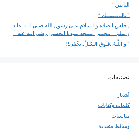
الباطن “
” بالـمــســك “
مجلس الصلاة و السلام على رسول الله صلى الله عليه
و سلم – مجلس مسجد سيدنا الحسين رضى الله عنه –
” و اللَّـهُ..فـوق الـكـلِّ..يَخْفَى!! “
تصنيفات
أشعار
كلمات وكتابات
مناسبات
وسائط متعددة