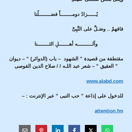
يُــــــزادُ دومــــــــاً فضــــــــلُنا
فافهمْ .. وصَـلِّ على النَّبِىِّ
وآلــــــــــه أهـــــــلِ الثــــــــنا
مقتطفة من قصيدة ” الشهود – باب (الدوائر) ” – ديوان
” العقيق ” – شعر عبد اللـه / / صلاح الدين القوصى
www.alabd.com
للدخول على إذاعة ” حب النبى ” عبر الإنترنت : –
attention.fm