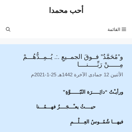
نتقل
أحب محمدا
لى
لمحتوى
القائمة
و”مُحَمَّدٌ” فــوقَ الجمــيعِ .:. يُــمِــدُّهُـــمْ
مِــــــنْ رَبِّـــــنــــا
الأثنين 12 جمادى الآخرة 1442هـ 25-1-2021م
ورأيـْتُ “دائِـــــرَة النُبُــــــوَّةِ”
حيــــثُ يعـْـــجَــــزُ فهـــمُـــنا
فيهـــا شُمُــوسُ العِـــلْـــمِ