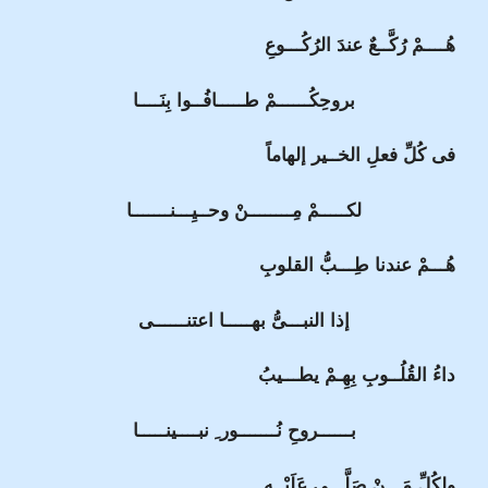
هُــــمْ رُكَّــعٌ عندَ الرُكُـــوعِ
بروحِكُــــــمْ طـــــافُــوا بِنَــــا
فى كُلِّ فعلِ الخــير إلهاماً
لكـــــمْ مِــــــــنْ وحــيِـــنـــــــا
هُـــمْ عندنا طِـــبُّ القلوبِ
إذا النبـــىُّ بهـــــا اعتنــــــى
داءُ القُلُــوبِ بِهِـمْ يطـــيبُ
بــــــروحِ نُـــــــور ِ نبــــينـــــا
ولِكُلِّ مَـــنْ صَلَّـــى عَلَيْــهِ