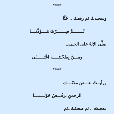
*****
وسجـدتُ ثم رفعتُ .. حُبًّا
ثُــــــــمَّ صِـــــــرْتُ مُــــؤَذِّنــــا
صلَّى الإلهُ على الحبيـب
ومـــنْ بِصُحْبَتِـــــهِ اغْتَــــــنَى
*****
ورأيــتُ بعـــضَ ملائــــكِ
الرحمنِ ترقُـــصُ حَوْلَـــنــــا
فعجبتُ .. ثم ضحكتُ..ثم