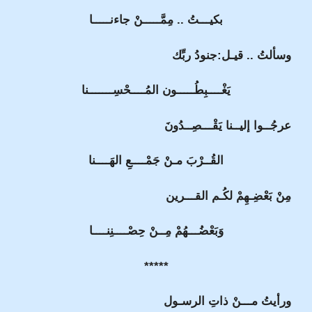
بكيـــتُ .. مِمَّـــــنْ جاءنـــــا
وسألتُ .. قيـل:جنودُ ربِّك
يَغْــــبِطُـــــون المُــــحْسِـــــــنا
عرجُــوا إليــنا يَقْـــصِــدُونَ
القُــرْبَ مـنْ جَمْــــعِ الهَــــنا
مِنْ بَعْضِـهِمْ لكُـم القـــرين
وَبَعْضُـــهُمْ مِــنْ حِصْــــنِنــــا
*****
ورأيتُ مـــنْ ذاتِ الرسـول