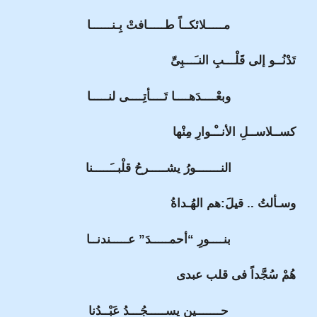
مـــــلائكــاً طـــــافتْ بِـنــــــا
تَدْنُــو إلى قَلْـــبِ النـَـــبِىِّ
وبعْــــدَهــــا تَــــأتِــــى لنـــــا
كســلاســلِ الأنــْـوارِ مِنْها
النـــــــورُ يشـــــرحُ قلْبــَـــــنا
وسـألتُ .. قيلَ:هم الهُـداةُ
بنــــورِ “أحمـــــدَ” عـــــندنــا
هُمْ سُجَّداً فى قلب عبدى
حـــــــين يســـــجُـــدُ عَبْــدُنا