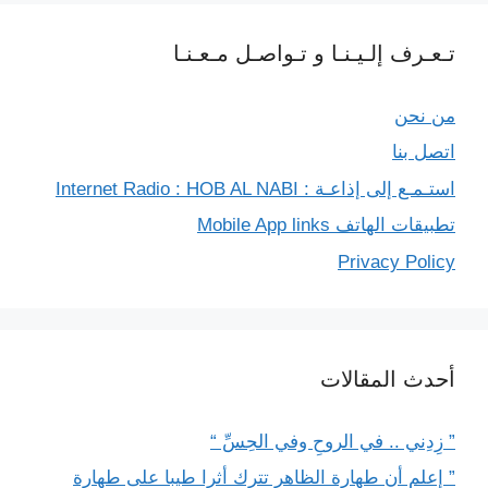
تـعـرف إلـيـنـا و تـواصـل مـعـنـا
من نحن
اتصل بنا
استـمـع إلى إذاعـة : Internet Radio : HOB AL NABI
تطبيقات الهاتف Mobile App links
Privacy Policy
أحدث المقالات
” زِدِني .. في الروحِ وفي الحِسِّ “
” إعلم أن طهارة الظاهر تترك أثرا طيبا على طهارة