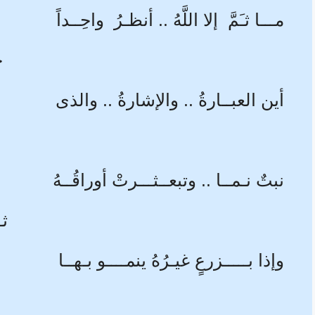
مـــا ثـَمَّ إلا اللَّهُ .. أنظـرُ واحِــداً
ج
أين العبــارةُ .. والإشارةُ .. والذى
نبتٌ نـمــا .. وتبعــثـــرتْ أوراقُــهُ
ثـ
وإذا بـــــزرعٍ غيـرُهُ ينمــــو بـهــا
و