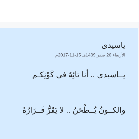
ياسيدى
الأربعاء 26 صفر 1439هـ 15-11-2017م
يــاسيدى .. أنا تائِهٌ فى كَوْنِكـم
والكــونُ يُــطْحَنُ .. لا يَقَرُّ قَــرَارُهُ