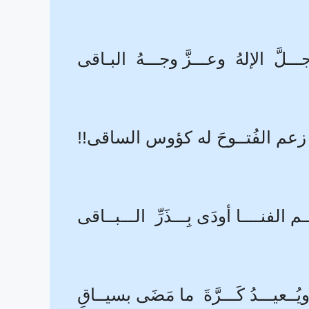
ـــلَّ الإلهُ وعـــزَّ وجـــهُ البـاقى
زعم الفُتــوحَ له كؤوس الساقى!!
ـم الفنــــا أودَى بِـــذَرِّ الـــبــاقى
يُــعيـــدُ كَـــرَّةَ ما مَضَى بسيــاقِ