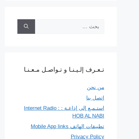
البحث
عن:
تـعـرف إلـيـنـا و تـواصـل مـعـنـا
من نحن
اتصل بنا
استـمـع إلى إذاعـة : Internet Radio :
HOB AL NABI
تطبيقات الهاتف Mobile App links
Privacy Policy