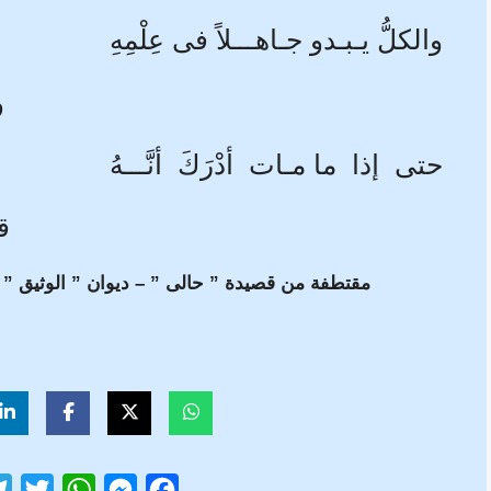
والكلُّ يـبـدو جـاهـــلاً فى عِلْمِهِ
و
حتى إذا ما مـات أدْرَكَ أنَّـــهُ
ق
مقتطفة من قصيدة ” حالى ” – ديوان ” الوثيق ” –
T
W
M
F