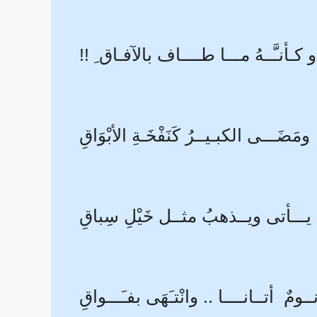
و كـأنـَّــهُ مـــا طــــاف بالآفـاق ِ !!
ومَضَـــى الكبـيــرُ كَنَفْخَـةِ الأبْوَاقِ
يـــأتى ويــذهبُ مثــل خَيْلِ سِباقِ
ــومٌ أتــانــــا .. وانْتـَهَى بفـَـــواقِ