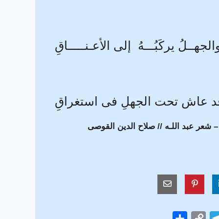
الجهــلُ يركَبُـــهُ إلى الأعـنـــــاقِ
د عاش تحت الجهلِ فى استغراقِ
 شعر عبد اللـه // صلاح الدين القوصى
S
C
T