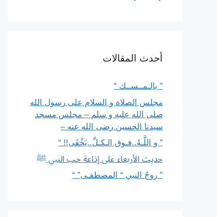
أحدث المقالات
” بالـمــســك “
مجلس الصلاة و السلام على رسول الله
صلى الله عليه و سلم – مجلس مسجد
سيدنا الحسين رضى الله عنه –
” و اللَّـهُ..فـوق الـكـلِّ..يَخْفَى!! “
حديث الأربعاء على إذاعة حب النبي ﷺ
” روحُ النبي “ المصطفـى” “