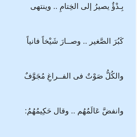
بِـدْؤٌ يصيرُ إلى الخِتامِ .. وينتهى
كَبُرَ الصَّغير .. وصــارَ شَيْخاً فانياً
والكُلُّ صَوْتٌ فى الفــراغِ مُجَوَّفٌ
وانفضَّ عَالَمُهُم .. وقال حَكِيمُهُمُ:
ن