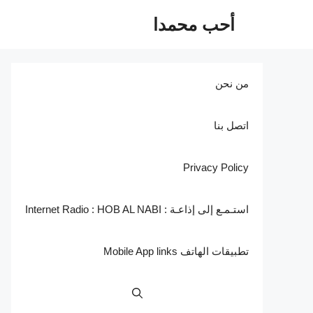
نتقل
أحب محمدا
لى
لمحتوى
من نحن
اتصل بنا
Privacy Policy
استـمـع إلى إذاعـة : Internet Radio : HOB AL NABI
تطبيقات الهاتف Mobile App links