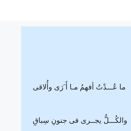
ما عُـــدْتُ أفهمُ مـا أَ َرَى وأُلاقى
والكُـــلُّ يجــرى فى جنونِ سِباقِ