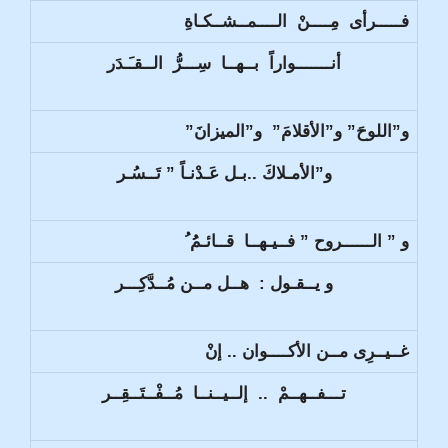
فـــــرأى مِــــنْ الــــمــشــكـاةِ
أنـــــــواراً بــهــا سِـــرُّ الــقـَـدَر
و”اللوحَ” و”الأقلامَ” و”الميزانَ”
و”الأمـلاكَ ..بـل عَـدْنـاً ” تَــسُـر
و ” الــــــروح ” فــيـهــا قــائـمُُ ُ
و يــقـول : هــل مــن مُــدَّكِـــر
غــيــرِى مــن الأكــــوان .. إنْ
تـــفــهــمْ .. إلــيــنــا مُــفْــتَــقِــر