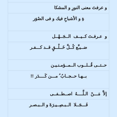
و عرفتَ معنى النورِ و المشكا
ةِ و الأشباحِ فيك و فى الصُوَر
و عـرفـتَ كــيــف الــجَــهْــل
ضــيـَّع كُــلَّ خَــلْــقٍ قــد كـــفـر
حــتــى قُــلــوب الــمــؤمـنـيـن
بــهـا حــجــابُ ُ مـــن كَــــدَر !!
إلاَّ مَـــنْ الـلَّــــهُ اصــطــفــى
فَـــجَــلا الــبـصِــيـرَةَ و الــبـصـر