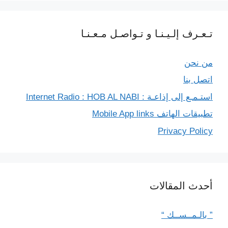
تـعـرف إلـيـنـا و تـواصـل مـعـنـا
من نحن
اتصل بنا
استـمـع إلى إذاعـة : Internet Radio : HOB AL NABI
تطبيقات الهاتف Mobile App links
Privacy Policy
أحدث المقالات
” بالـمــســك “