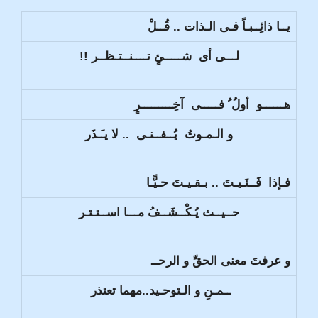
يــا ذائِــبـاً فـى الـذات .. قُــلْ
لـــى أى شـــــئٍ تــــنــتـظــر !!
هــــــو أولُ ُ فـــــى آخِـــــــــرٍ
و الـمـوتُ يُــفــنـى .. لا يـَـذَر
فـإذا فَــنَـيـتَ .. بـقـيـتَ حـيًّـا
حــيــث يُـكْــشَــفُ مـــا اســتـتـر
و عرفتَ معنى الحقِّ و الرحــ
ــمـنِ و الـتوحـيد..مهما تعتذر