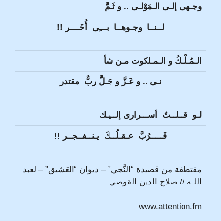
وجـهى إلـى الـمَوْلـى .. و ثَـمَّ
لــنــا وجـوهــا بـــِى أُخَــــر !!
الـمُـلْـكُ و الـمـلكوت مـن شأ
نـى .. و عَـزَّ و جَـلَّ ربٌّ مقتدر
لـو قــلــتُ أســـرارى إلــيـك
فَـــــرُبَّ عـقـلُــكَ يـنــفــجــر !!
مقتطفة من قصيدة “النَّجي” – ديوان “العَشيق” – لعبد
اللـه // صلاح الدين القوصي .
www.attention.fm