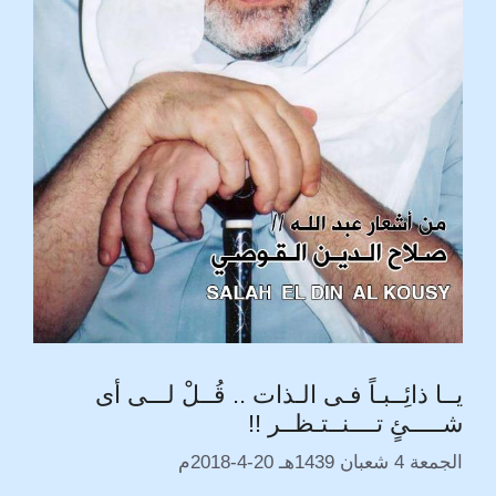
يــا ذائِــبـاً فـى الـذات .. قُــلْ لـــى أى
شـــــئٍ تــــنــتـظــر !!
الجمعة 4 شعبان 1439هـ 20-4-2018م