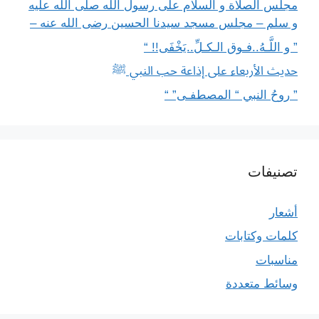
مجلس الصلاة و السلام على رسول الله صلى الله عليه
و سلم – مجلس مسجد سيدنا الحسين رضى الله عنه –
” و اللَّـهُ..فـوق الـكـلِّ..يَخْفَى!! “
حديث الأربعاء على إذاعة حب النبي ﷺ
” روحُ النبي “ المصطفـى” “
تصنيفات
أشعار
كلمات وكتابات
مناسبات
وسائط متعددة