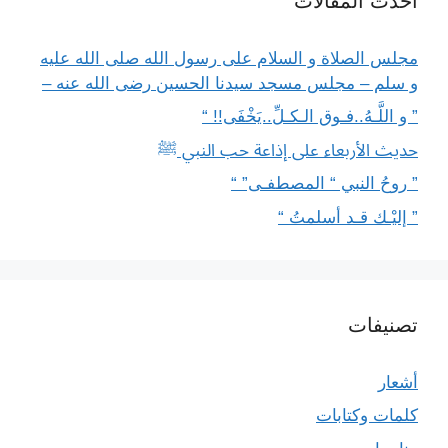
أحدث المقالات
مجلس الصلاة و السلام على رسول الله صلى الله عليه
و سلم – مجلس مسجد سيدنا الحسين رضى الله عنه –
” و اللَّـهُ..فـوق الـكـلِّ..يَخْفَى!! “
حديث الأربعاء على إذاعة حب النبي ﷺ
” روحُ النبي “ المصطفـى” “
” إليْـك قـد أسلمتُ “
تصنيفات
أشعار
كلمات وكتابات