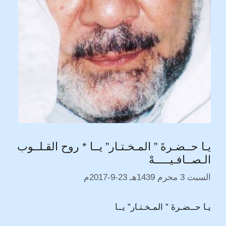
يـا حــضـرةَ ” المـخـتـار” يــا * روح القـلــوب
الـصــافـيـــــهْ
السبت 3 محرم 1439هـ 23-9-2017م
يـا حــضـرةَ ” المـخـتـار” يــا