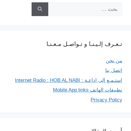
البحث
r
عن:
تـعـرف إلـيـنـا و تـواصـل مـعـنـا
من نحن
اتصل بنا
استـمـع إلى إذاعـة : Internet Radio : HOB AL NABI
تطبيقات الهاتف Mobile App links
Privacy Policy