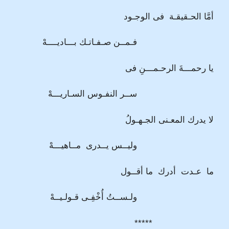
أمَّا الحـقيقـة فى الوجـود
فـمــن صـفـاتـك بـــاديــــهْ
يا رحمـــةَ الرحـمـــنِ فى
ســر النفـوس السـاريـــهْ
لا يدرك المعـنى الجـهـولُ
وليــس يــدرى مــاهيـــهْ
ما عـدت أدرك ما أقــول
ولـســتُ أُخْفِـى قـولـيــهْ
*****