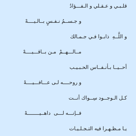
قلـبـي و عـقـلي و الـفـــؤادُ
و جـســمُ نـفـسٍ بــالـيــــهْ
و اللَّــهِ ذابـوا فـي جـمـالك
مــالـــهــمْ مـن بــاقـــيــــهْ
أحــيــا بـأنـفــاس الحـبـيـب
و روحــــه لـى عـــافـــيــــهْ
كـل الـوجــود سِــواك أنــت
فــإنـــه لـــى داهــيــــــــهْ
يـا مـظـهـرا فيه التـجـلـيـات