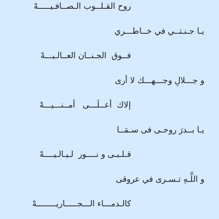
روح القـلــوب الـصــافـيـــــهْ
يـا جـنـتــي في خــاطـــري
فــوق الجـنــان العــالـيـــهْ
و جـــلالِ وجـــهـــك لا أرى
إلاك أعــلَـــى أمــنـــيـــهْ
يـا بــدرَ روحـى فى سـمَــا
قـلـبـى و نــــور لـيـالـيــــهْ
و اللَّـهِ تـسـرى في عروقى
كالـدمـــاء الـــجـــــاريــــــــهْ