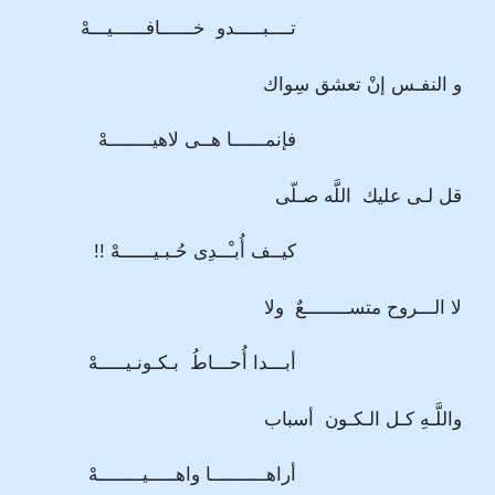
تــــبـــــدو خــــــافــــــيـــهْ
و النفـس إنْ تعشق سِواك
فإنمــــــا هــى لاهيــــــــهْ
قل لـى عليك اللَّه صـلّى
كيــف أُبـْــدِى حُـبـيــــــهْ !!
لا الـــروح متســــــــعٌ ولا
أبـــدا أُحـــاطُ بـكـونـيـــــهْ
واللَّـهِ كـل الـكـون أسباب
أراهــــــــــا واهـــــيــــــــهْ