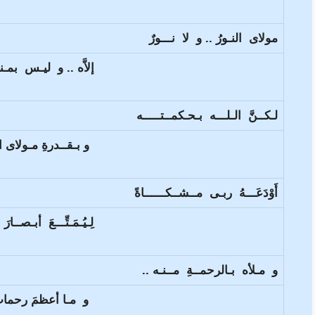
مولاى النـورُ .. و لا نـــورٌ
إلاَّه .. و ليـس بمـنـق
لـكــنَّ الـلـــه بـحـكمــتـــــه
و بـقــدرةِ مـولاى الـ
أَوْدَعَـــهُ ربـى مــشــكــــــاةً
لِـيُـمَـتِّـــعَ أبـصــارَ
و مـلأه بـالرحمــةِ مــنـه ..
و مـا أعظمَ رحماتِ 