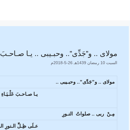
مولاى .. و”جَدِّى”.. وحبـيبى .. يـا صـاحـبَ عَلْ
السبت 10 رمضان 1439هـ 26-5-2018م
مولاى .. و”جَدِّى”.. وحبـيبى ..
يـا صـاحـبَ عَلْـيَـاءِ ا
مِـنْ ربى .. صلواتُ النـورِ
عـلَى ظِـلِّ الـنورِ ال