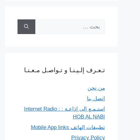
البحث
عن:
تـعـرف إلـيـنـا و تـواصـل مـعـنـا
من نحن
اتصل بنا
استـمـع إلى إذاعـة : Internet Radio :
HOB AL NABI
تطبيقات الهاتف Mobile App links
Privacy Policy