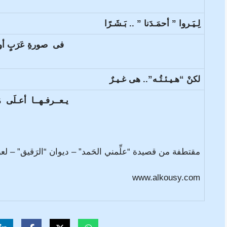
لِـيَـروا ” أحمَـدَنا ” .. بَـشَـرًا
فى صورةِ عَرَبٍ أو ع
لكنْ “هـيـئـتُـه”.. هى غـيـرٌ
يـعــرفـهــا أعـلَى مَن
مقتطفة من قصيدة “علِّمني الحَمد” – ديوان “الرَقيق” – لعب
www.alkousy.com