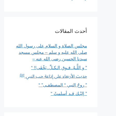
أحدث المقالات
مجلس الصلاة و السلام على رسول الله
صلى الله عليه و سلم – مجلس مسجد
سيدنا الحسين رضى الله عنه –
” و اللَّـهُ..فـوق الـكـلِّ..يَخْفَى!! “
حديث الأربعاء على إذاعة حب النبي ﷺ
” روحُ النبي “ المصطفـى” “
” إليْـك قـد أسلمتُ “