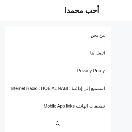
نتقل
أحب محمدا
لى
لمحتوى
من نحن
اتصل بنا
Privacy Policy
استـمـع إلى إذاعـة : Internet Radio : HOB AL NABI
تطبيقات الهاتف Mobile App links