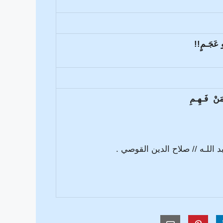
َجَـمٍ!!
ْ فَـهِـمِ
د اللـه // صلاح الدين القوصي .