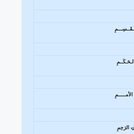
َــسِـــمِ
حَـكَــمِ
 الأمـــــمِ
الرَحِمِ