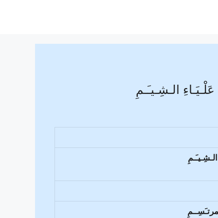
ـيَـاءِ الـشِـيـَـمِ
لـشِـيـَـمِ
مرتـَسِــمِ