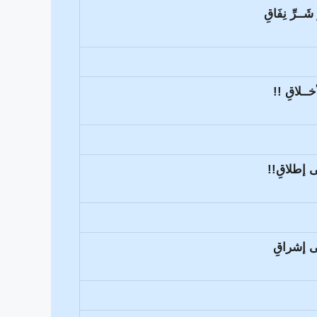
ــرِّ نِفَاقِ
أخــلاقِ !!
ى إطلاقِ!!
فى إشراقِ