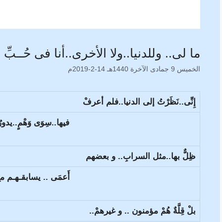
ما لى.. وللدنيا..ولا الأخرى..أنا فى حُــبِّ نو
الخميس 9 جمادى الآخرة 1440هـ 14-2-2019م
إِنِّى..نَظَرْتُ إلى الدنيا..فلم أعرفْ
فيها..سِوَى وَهْمٍ..يدو
ظِلٌّ بها..مثل السرابِ.. و بعضهم
أَعمَى .. يسابقـهـم مع ا
بلْ قِلَّةٌ هُمْ مؤمنون .. و غيرهمْ..