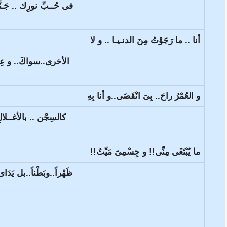
فى حُــبِّ نورِك .. جَـنّ
أنا .. ما رَجَوْتُ مِنَ الدنـيـا .. و لا
الأخرى..سواكَ.. و عِزَّة
و العُمْرُ راحَ.. بِىَ انْقَضَى..و أنا بِهِ
كالسِجْن .. بالأغــلال
ما يُبْتَغَى مِنِّى!! و جِسْمِىَ مَيِّتٌ!!
ظَهْراً..وبَطْناً..بل يَد