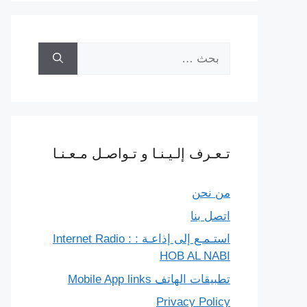
البحث
عن:
تـعـرف إلـيـنـا و تـواصـل مـعـنـا
من نحن
اتصل بنا
استـمـع إلى إذاعـة : Internet Radio :
HOB AL NABI
تطبيقات الهاتف Mobile App links
Privacy Policy