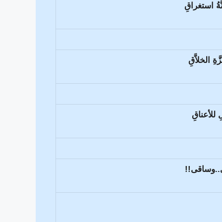
َةُ استغراقِ
ِ الخلاَّقِ
ِ للأعناقِ
َاى..وساقى!!