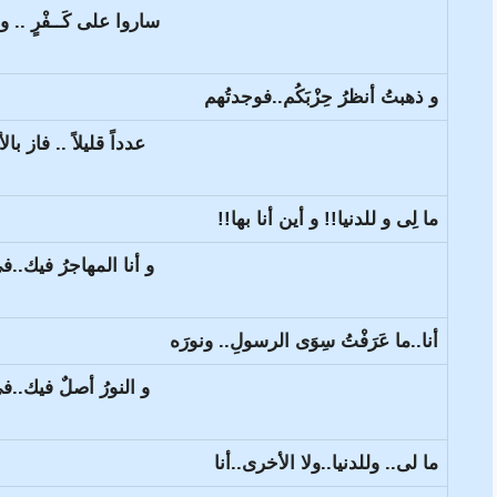
ساروا على كَــفْرٍ .. و شَ
و ذهبتُ أنظرُ حِزْبَكُم..فوجدتُهم
عدداً قليلاً .. فاز بال
ما لِى و للدنيا!! و أين أنا بها!!
و أنا المهاجرُ فيك..ف
أنا..ما عَرَفْتُ سِوَى الرسولِ.. ونورَه
و النورُ أصلٌ فيك..
ما لى.. وللدنيا..ولا الأخرى..أنا