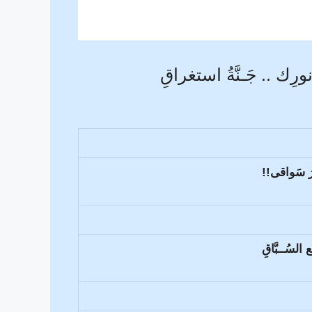
رِك .. جَـنَّةُ استغراقِ
رُ سَواقى!!
لسُــبَّاقِ