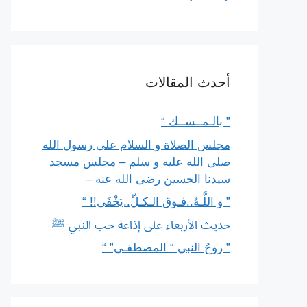
أحدث المقالات
” بالـمــســك “
مجلس الصلاة و السلام على رسول الله
صلى الله عليه و سلم – مجلس مسجد
سيدنا الحسين رضى الله عنه –
” و اللَّـهُ..فـوق الـكـلِّ..يَخْفَى!! “
حديث الأربعاء على إذاعة حب النبي ﷺ
” روحُ النبي “ المصطفـى” “