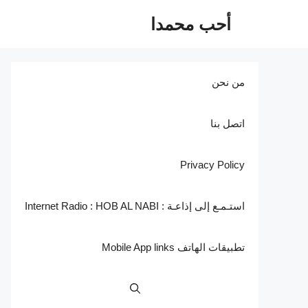
نتقل
أحب محمدا
لى
لمحتوى
من نحن
اتصل بنا
Privacy Policy
استـمـع إلى إذاعـة : Internet Radio : HOB AL NABI
تطبيقات الهاتف Mobile App links