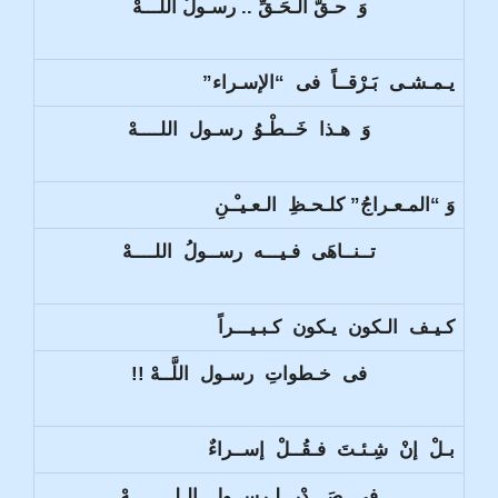
وَ حـقُّ الـحَـقِّ .. رسـولُ اللـــهْ
يـمـشـى بَـرْقــاً فى “الإسـراء”
وَ هـذا خَــطْـوُ رسـول اللــــهْ
وَ “المـعـراجُ” كلـحـظِ الـعـيـْـنِ
تــنــاهَى فـيـــه رســولُ اللــــهْ
كـيـف الـكون يـكون كـبـيـــراً
فى خـطواتِ رسـول اللَّــهْ !!
بـلْ إنْ شِـئـتَ فـقُــلْ إســراءٌ
فى صَـــدْرٍ لـرســولِ الـلــــــــهْ