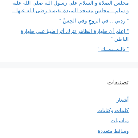
مجلس الصلاة و السلام على رسول الله صلى الله عليه
و سلم – مجلس مسجد السيدة نفيسة رضى الله عنها –
” زِدِني .. في الروحِ وفي الحِسِّ “
” إعلم أن طهارة الظاهر تترك أثرا طيبا على طهارة
الباطن “
” بالـمــســك “
تصنيفات
أشعار
كلمات وكتابات
مناسبات
وسائط متعددة