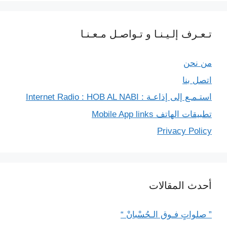
تـعـرف إلـيـنـا و تـواصـل مـعـنـا
من نحن
اتصل بنا
استـمـع إلى إذاعـة : Internet Radio : HOB AL NABI
تطبيقات الهاتف Mobile App links
Privacy Policy
أحدث المقالات
” صلواتٍ فـوق الـحُسْبانْ “