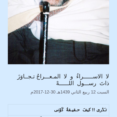
لا الاســــــراءُ و لا المـعـــراجُ تـجــاوَزَ
ذاتَ رســـول اللــــــهْ
السبت 12 ربيع الثاني 1439هـ 30-12-2017م
تـَدْرى !! كيفَ حـقيـقةُ كَوْنى