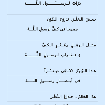
ذَرَّاتٌ لــرســـــُــــــولِ الـلَّــــــــهْ
بـعـضُ الـخلْـقِ يَـرَوْنَ الـكَوْن
جمـيعـا فى كـفٍّ لرسولِ الـلَّـــهْ
مـثــل الـرمْــلِ بـِقَــعْــرِ الـكـفِّ
وَ نـظــراتٍ لـرســولِ الـلَّــــــــهْ
هـذا الـكِـبـَرُ تـَنـَـاهَى صِـغــَــراً
فى أبــصــــارِ رســــولِ اللـــــهْ
هذا الحَجْمُ .. خـداعُ النـَّظَـرِ