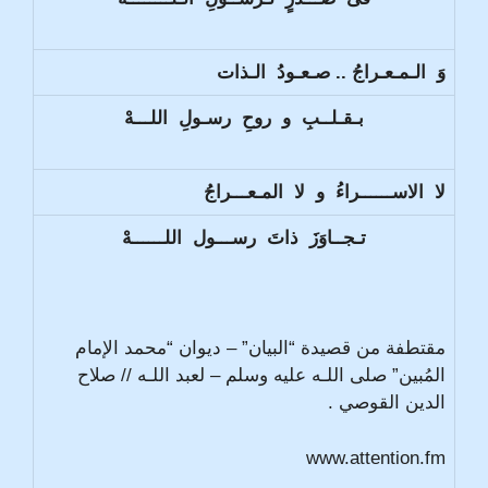
وَ الـمـعـراجُ .. صـعـودُ الـذات
بـقـلــبِ و روحِ رسـولِ اللـــهْ
لا الاســــــراءُ و لا المـعـــراجُ
تـجــاوَزَ ذاتَ رســـول اللــــــهْ
مقتطفة من قصيدة “البيان” – ديوان “محمد الإمام
المُبين” صلى اللـه عليه وسلم – لعبد اللـه // صلاح
الدين القوصي .
www.attention.fm