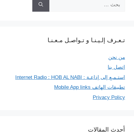
البحث
عن:
تـعـرف إلـيـنـا و تـواصـل مـعـنـا
من نحن
اتصل بنا
استـمـع إلى إذاعـة : Internet Radio : HOB AL NABI
تطبيقات الهاتف Mobile App links
Privacy Policy
أحدث المقالات