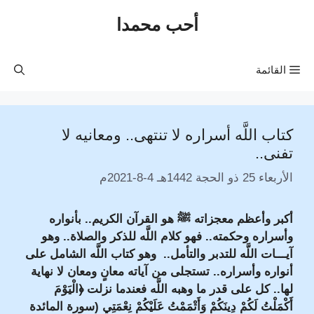
نتقل
أحب محمدا
لى
لمحتوى
القائمة
كتاب اللَّه أسراره لا تنتهى.. ومعانيه لا
تفنى..
الأربعاء 25 ذو الحجة 1442هـ 4-8-2021م
أكبر وأعظم معجزاته ﷺ هو القرآن الكريم.. بأنواره
وأسراره وحكمته.. فهو كلام اللَّه للذكر والصلاة.. وهو
آيـــات اللَّه للتدبر والتأمل.. وهو كتاب اللَّه الشامل على
أنواره وأسراره.. تستجلى من آياته معانٍ ومعان لا نهاية
لها.. كل على قدر ما وهبه اللَّه فعندما نزلت ﴿الْيَوْمَ
أَكْمَلْتُ لَكُمْ دِينَكُمْ وَأَتْمَمْتُ عَلَيْكُمْ نِعْمَتِي (سورة المائدة