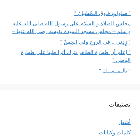
” صلواتٍ فـوق الـحُسْبانْ “
مجلس الصلاة و السلام على رسول الله صلى الله عليه
و سلم – مجلس مسجد السيدة نفيسة رضى الله عنها –
” زِدِني .. في الروحِ وفي الحِسِّ “
” إعلم أن طهارة الظاهر تترك أثرا طيبا على طهارة
الباطن “
” بالـمــســك “
تصنيفات
أشعار
كلمات وكتابات