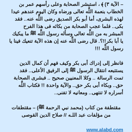
– الآية ٣) ﴾ ، استبشر الصحابة وعلى رأسهم عمر بن
الخطاب بنعمة اللَّه تعالى ورضاه وكان اليوم عندهم عيدا
لهذه البشرى، أما أبو بكر الصديق رضى اللَّه عنه.. فقد
بكى.. فلما عجب الصحابة من بكائه فى هذا الفرح
المبشر به من اللَّه تعالى وسأله رسول اللَّه
ﷺ
ما يبكيك
يا أبا بكر!!؟. قال رضى اللَّه عنه إن هذه الآية تنعيك فينا يا
رسول اللَّه !!!
فانظر إلى إدراك أبى بكر وكيف فهم أن كمال الدين
يستتبعه انتقال الرسول
ﷺ
إلى الرفيق الأعلى.. فقد
تمت الرسالة .. وكلا المعنيين صحيح .. فبشرى الصحابة
حق.. وبكاء أبى بكر حق.. والآية واحدة !! فكتاب اللَّه
أسراره لا تنتهى.. ومعانيه لا تفنى..
مقتطفة من كتاب (محمد نبي الرحمة ﷺ) – مقتطفات
من مؤلفات عبد اللـه // صلاح الدين القوصى
www.alabd.com