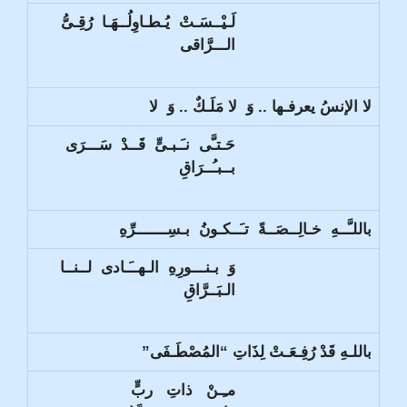
لَـيْــسَـتْ يُـطـاوِلُــهَـا رُقِـىُّ
الـــرَّاقى
لا الإنسُ يعرفـها .. وَ لا مَلَـكٌ .. وَ لا
حَـتـَّى نـَـبـىٍّ قَــدْ سَـــرَى
بــبـُــرَاقِ
باللـَّــهِ خـالِــصَــةً تـَــكـونُ بـسِـــــــرِّهِ
وَ بـنـــورِهِ الـهــَـادى لــنــا
الـبَــرَّاقِ
باللـهِ قَدْ رُفِـعَـتْ لِذَاتِ “المُصْطَـفَى”
مـِـنْ ذاتِ ربٍّ