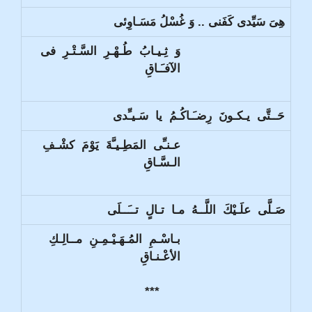
هِىَ سَيِّدى كَفَنى .. وَ غُسْلُ مَسَـاوِئى
وَ ثِـيـابُ طُـهْـرِ السَّـتْـرِ فى
الآفـَـاقِ
حَــتَّى يـكـونَ رِضـَـاكُـمُ يا سَـيـِّدى
عـنـِّى المَطِـيـَّةَ يَوْمَ كشْـفِ
الـسَّـاقِ
صَـلَّى علَـيْكَ اللَّــهُ مـا تـالٍ تــَــلَى
بـاسْـمِ المُـهَـيْـمِـنِ مــالِـكِ
الأعْـنـاقِ
***