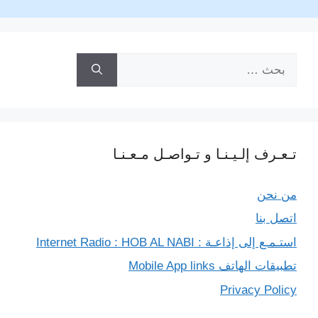
n
a
r
p
g
o
k
m
p
e
k
البحث
r
عن:
تـعـرف إلـيـنـا و تـواصـل مـعـنـا
من نحن
اتصل بنا
استـمـع إلى إذاعـة : Internet Radio : HOB AL NABI
تطبيقات الهاتف Mobile App links
Privacy Policy