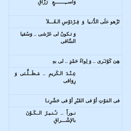
وَاســِـــــــعٍ رَزَّاقِ
تَزْهو علَى الدُّنـيا وَ فِـرْدَوْسِ الـعُـــلاَ
وَ تـكونُ لى عَرْشى .. وَسُقيا
السَّاقى
هِىَ كَوْثـَرى .. وَ لِواءُ حَمْدٍ .. لى بهِ
عِـنْـدَ الـكَريمِ .. مَـظَــلَّـتى وَ
رِوَاقى
فى المَوْتِ أوْ فى القَبْرِ أوْ فى حَشْرِنـا
نـوراً .. تـُـنـيـرُ الــكَـوْنَ
بالإشْـــراقِ