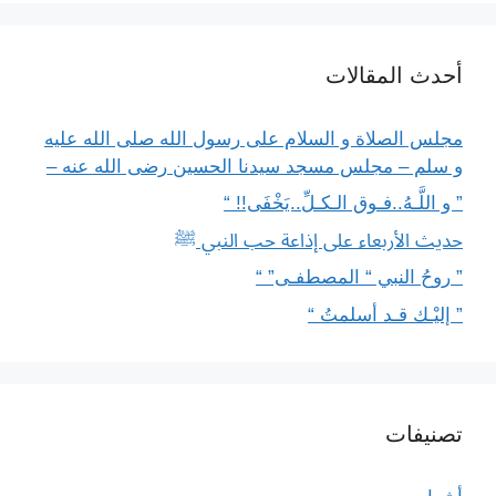
أحدث المقالات
مجلس الصلاة و السلام على رسول الله صلى الله عليه
و سلم – مجلس مسجد سيدنا الحسين رضى الله عنه –
” و اللَّـهُ..فـوق الـكـلِّ..يَخْفَى!! “
حديث الأربعاء على إذاعة حب النبي ﷺ
” روحُ النبي “ المصطفـى” “
” إليْـك قـد أسلمتُ “
تصنيفات