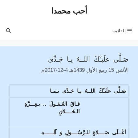
نتقل
أحب محمدا
لى
لمحتوى
القائمة
صَـلَّى علَيـْكَ اللــهُ يـا جَـدِّى
الأثنين 15 ربيع الأول 1439هـ 4-12-2017م
صَـلَّى علَيـْكَ اللــهُ يـا جَـدِّى بـِمـا
فـاقَ العُـقـولَ .. بـعِـــزَّةِ
الـخَــــلاقِ
أعْــلَى صَــــلاةٍ للـرَّسُــــولِ وَ آلِــــــهِ