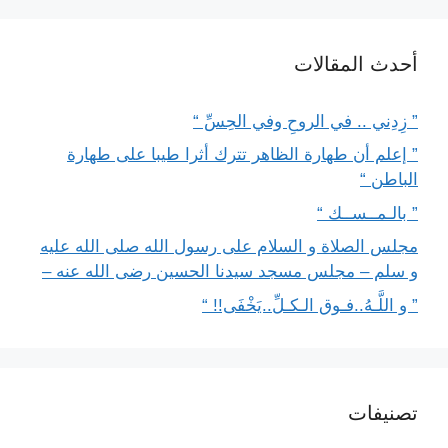
أحدث المقالات
” زِدِني .. في الروحِ وفي الحِسِّ “
” إعلم أن طهارة الظاهر تترك أثرا طيبا على طهارة
الباطن “
” بالـمــســك “
مجلس الصلاة و السلام على رسول الله صلى الله عليه
و سلم – مجلس مسجد سيدنا الحسين رضى الله عنه –
” و اللَّـهُ..فـوق الـكـلِّ..يَخْفَى!! “
تصنيفات