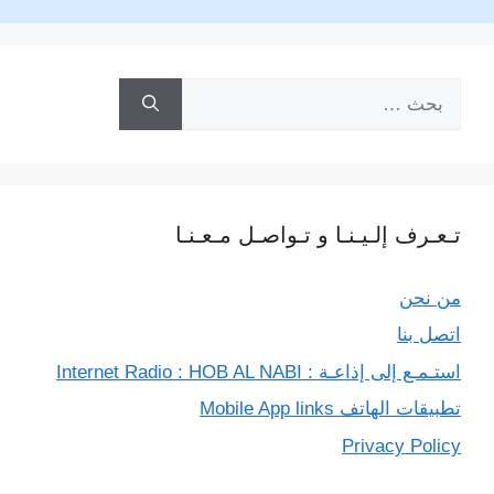
r
البحث
عن:
تـعـرف إلـيـنـا و تـواصـل مـعـنـا
من نحن
اتصل بنا
استـمـع إلى إذاعـة : Internet Radio : HOB AL NABI
تطبيقات الهاتف Mobile App links
Privacy Policy