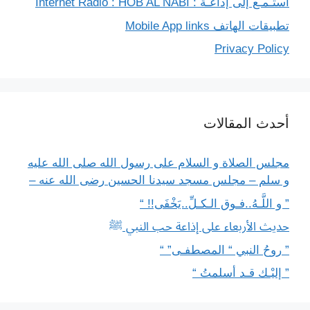
استـمـع إلى إذاعـة : Internet Radio : HOB AL NABI
تطبيقات الهاتف Mobile App links
Privacy Policy
أحدث المقالات
مجلس الصلاة و السلام على رسول الله صلى الله عليه
و سلم – مجلس مسجد سيدنا الحسين رضى الله عنه –
” و اللَّـهُ..فـوق الـكـلِّ..يَخْفَى!! “
حديث الأربعاء على إذاعة حب النبي ﷺ
” روحُ النبي “ المصطفـى” “
” إليْـك قـد أسلمتُ “