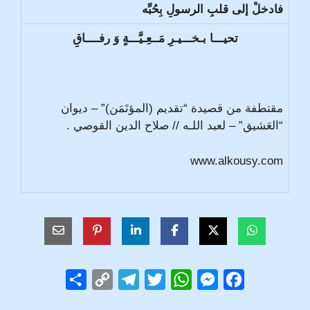
فادخلْ إلى قلبِ الرسولِ بِحُبِّه
تحيـــا بـخـــيـرِ مَــعِـيَّـــةٍ وَ رفــــاقِ
مقتطفة من قصيدة “تقديم (المؤتَمَن)” – ديوان
“العَشيق” – لعبد اللـه // صلاح الدين القوصي .
www.alkousy.com
S
C
T
T
W
M
F
h
o
e
w
h
e
a