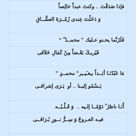
فإذا صَدَقْتَ .. وكنتَ عبداً خالِصاً
وَ دَخَلْتَ عِندى زُمْــرَةَ العشَّــاقِ
فَلَرُبَّما يحـنو عـليك ” محمــدُ ُ “
فَيُريـكَ بَعْـضاً مِنْ كَمَالِ خَلاَقى
مَا عَبْدُنَـا أبَــداً بـِغـَيــِر” محمــدٍ ”
يَـسْمُو إليـنا .. أو يَـرَى إشراقـى
أَنَـا ناظرُ ُ دَوْمًــا إلـيه .. وَ قَـلْـبُــه
فيـه العـروجُ وَ سِــرُّ نــورِ بُـرَاقــى