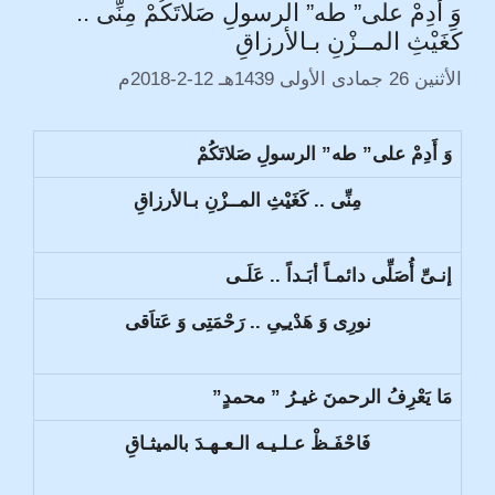
وَ أَدِمْ على” طه” الرسولِ صَلاتَكُمْ مِنِّى ..
كَغَيْثِ المــزْنِ بـالأرزاقِ
الأثنين 26 جمادى الأولى 1439هـ 12-2-2018م
وَ أَدِمْ على” طه” الرسولِ صَلاتَكُمْ
مِنِّى .. كَغَيْثِ المــزْنِ بـالأرزاقِ
إنـىِّ أُصَلِّى دائمـاً أبَـداً .. عَلَـى
نورِى وَ هَدْيـِىِ .. رَحْمَتِى وَ عَتاَقى
مَا يَعْرِفُ الرحمنَ غيـرُ ” محمدٍ”
فَاحْفَـظْ عـلـيـه الـعـهـدَ بالميثـاقِ