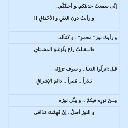
إنِّى سمعتُ حديثَكم..و أجبتُكُم..
و رأيتُ دونَ العَيْنِ و الأحْداقِ !!
و رأيتُ نورَ” محمدٍ”.. و كَمَاَله..
فالــقـلبُ راحَ بلَوْعَـةِ المشـتاقِ
قيل:انزِلُوا الدنيا.. و سوف ترَوْنَه
بَـدْراً .. مُنيراً .. دائمَ الإشراقِ
مِــنْ نورِه فيكمْ .. و مِنِّى نورُه
و النورُ أصلٌ.. إنْ فَهِمْتَ مَذَاقى