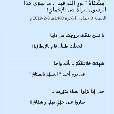
“مِشْكاةُ ” نورِ اللَّهِ فينا .. ما سِوَى هذا
الرسولِ..تراهُ فى الإعماقِ!!
الجمعة 3 جمادى الآخرة 1440هـ 8-2-2019م
يا مَــنْ نفَخْتَ بروحِكم فى ذاتِنا
فَجَعَلْتَ طِيناً.. قام بالإنطاقِ!!
شَهِدَتْ خلائـقُكُمْ .. بأنَّك واحدٌ
فى يومِ أَخـذِ ” العَــهْدِ بالميثاقِ”
حتى إذاَ نزَلوا الحياةَ بدَوْرِهم ..
صاروا على جَهْلٍ بهِمْ..و شِقَاقِ!!