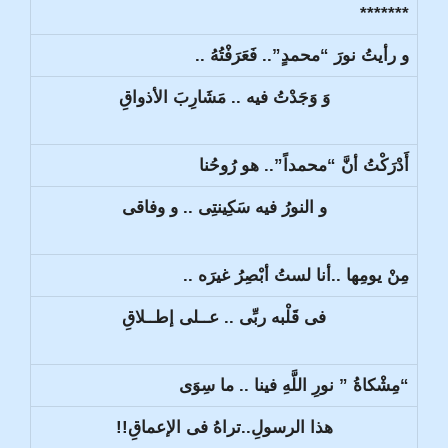
*******
و رأيتُ نورَ “محمدٍ”.. فَعَرَفْتُهُ ..
وَ وَجَدْتُ فيه .. مَشَارِبَ الأذواقِ
أَدْرَكْتُ أنَّ “محمداً”.. هو رُوحُنا
و النورُ فيه سَكِينتِى .. و وفاقى
مِنْ يومِها ..أنا لستُ أبْصِرُ غيرَه ..
فى قَلْبه ربِّى .. عــلى إطــلاقِ
“مِشْكاةُ ” نورِ اللَّهِ فينا .. ما سِوَى
هذا الرسولِ..تراهُ فى الإعماقِ!!