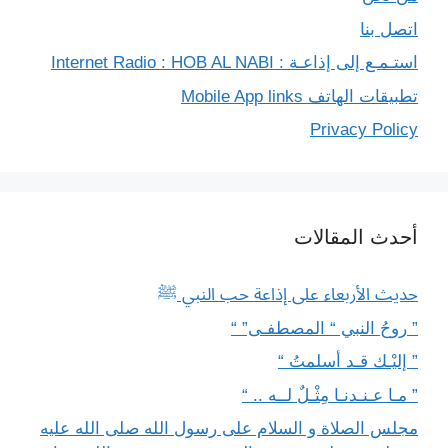
اتصل بنا
استـمـع إلى إذاعـة : Internet Radio : HOB AL NABI
تطبيقات الهاتف Mobile App links
Privacy Policy
أحدث المقالات
حديث الأربعاء على إذاعة حب النبي ﷺ
” روحُ النبي “ المصطفـى” “
” إليْـك قـد أسلمتُ “
” مـا عـنـدنـا مِثْـلٌ لــه .. “
مجلس الصلاة و السلام على رسول الله صلى الله عليه