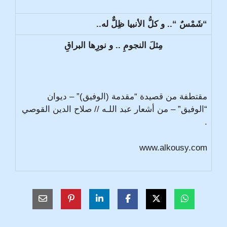
“شَمْسٌ “.. و كلُّ الأنبيا ظِلٌّ له..
مِثلَ النجومِ .. و نورِها البراقِ
مقتطفة من قصيدة “مقدمة (الوفيق)” – ديوان
“الوفيق” – من أشعار عبد اللـه // صلاح الدين القوصي
.
www.alkousy.com