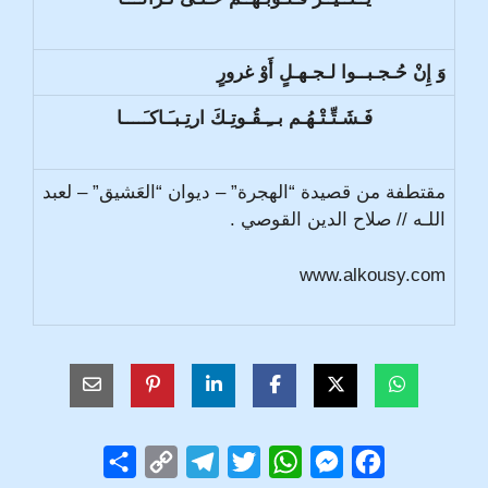
وَ إِنْ حُـجـبــوا لـجـهـلٍ أَوْ غرورٍ
فَـشَـتِّـتْـهُـم بــِـقُـوتِـكَ ارتِـبـَـاكـَــــا
مقتطفة من قصيدة “الهجرة” – ديوان “العَشيق” – لعبد
اللـه // صلاح الدين القوصي .
www.alkousy.com
S
C
T
T
W
M
F