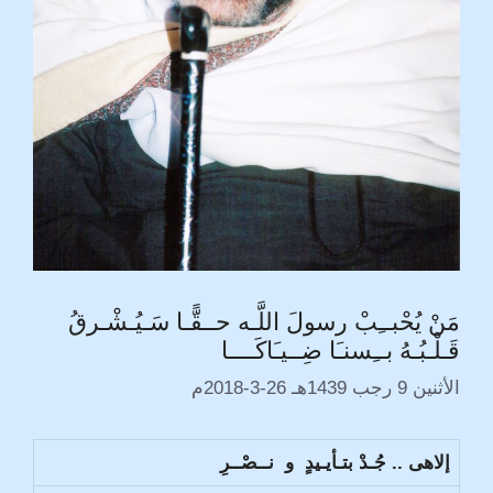
مَنْ يُحْبــِبْ رسولَ اللَّـه حــقًّـا سَـيُـشْـرقُ
قَـلْـبُـهُ بــِسنـَا ضِــيـَاكَــــا
الأثنين 9 رجب 1439هـ 26-3-2018م
إلاهى .. جُـدْ بتـأيـيدٍ و نــصْــرِ