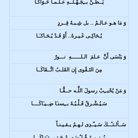
يَــظُـنْ بــِجَـهْـلــهِ عـلـمـاً حَـوَاكَـا
وَ مَا هـو عـالـمٌ .. بل شِـبـهُ قِــردٍ
يُـحَاكِـى غَـيـرهُ.. أَوْ قَـدْ يُـحَـاكـَـا
وَ يَنْسَى أَنَّ عـلمَ الـلــــــهِ نـــورٌ
مِنَ التَـقْوى إِن القَلـبُ اتَّــقَاكَــا
وَ مَنْ يُحْبــِبْ رسولَ اللَّـه حــقًّـا
سَـيُـشْـرقُ قَـلْـبُـهُ بــِسنـَا ضِــيـَاكَــــا
سَــألـتـُــكَ سَـيـّـدِى لـهـمُ يـقـيـنـاً
يُــنــيــرُ قُـلـُوبَـهــمْ حَـتـى تـَرَاكَـــا