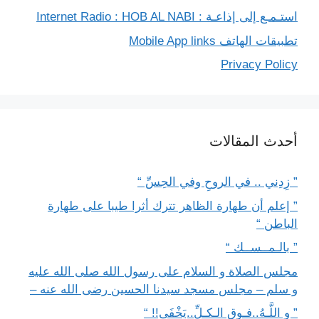
استـمـع إلى إذاعـة : Internet Radio : HOB AL NABI
تطبيقات الهاتف Mobile App links
Privacy Policy
أحدث المقالات
” زِدِني .. في الروحِ وفي الحِسِّ “
” إعلم أن طهارة الظاهر تترك أثرا طيبا على طهارة
الباطن “
” بالـمــســك “
مجلس الصلاة و السلام على رسول الله صلى الله عليه
و سلم – مجلس مسجد سيدنا الحسين رضى الله عنه –
” و اللَّـهُ..فـوق الـكـلِّ..يَخْفَى!! “