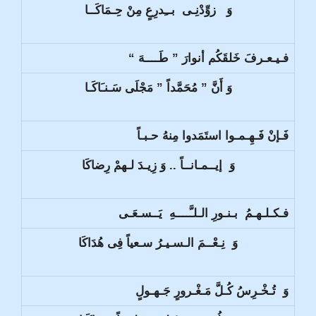
وَ زوِّدْنِـى بــِدرِعٍ مِنْ حِـمَاكَــا
فـيـعـرفَ خَلقَكُم أنوارَ ” طَــــهَ “
وَ أَنَّ ” مُحَمَّداً ” مَجْلَى سَـنـَاكَـا
فَـإنْ فَـهِـمـوا استَمَدوا مِنهُ حـبـاً
وَ إيــمـانــاً .. وَ زِيـدَ لـهمْ رِضاكَا
فـكـلـهـمُ بـنـورِ الـلـَّــــهِ يَــسـعَـى
وَ نِـعْــمَ الـسـيـرُ سـعياً فِى هُدَاكَا
وَ تُـخْـرِسُ كُـلَّ مَـغْـرورٍ جَـهـولٍ