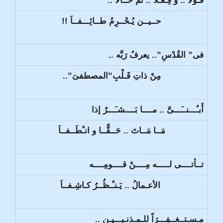
قَـوْلاً .. و فِـعْـلاً .. ثم حَــالاً ..
حــيــن يُـحْــرِمُ طــائِـــفــاَ !!
فى” القُدْسِ”.. يعرفُ رَبَّه ..
مِنْ ذاتِ قَـلْبِ”المصطفىَ”..
أَبـُـــنــَـــىَّ .. مــــا بَــــشـَـــرٌ إذا
مَــا مَــاتَ .. حَــقًّــا و انـْطَــفــاَ
تــأتــــى لـــــه مِــــنْ قــــومِــــه
الأعـمالُ .. يَـنـْـظُــرُ كـاشِـفــاَ
مـسـتــغــفِـــرَاً للـمـذنـبـــيـن ..