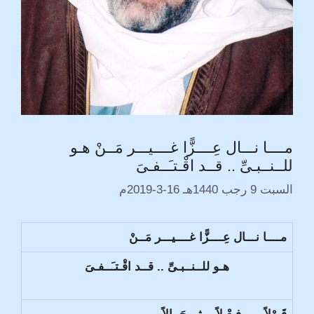
مــــا نـــال عِــــزًّا غــــيـــر مَــنْ هـو
للــنــبـىِّ .. قــد اقْـتـَــفـىَ
السبت 9 رجب 1440هـ 16-3-2019م
مــــا نـــال عِــــزًّا غــــيـــر مَــنْ
هـو للــنــبـىِّ .. قــد اقْـتـَــفـىَ