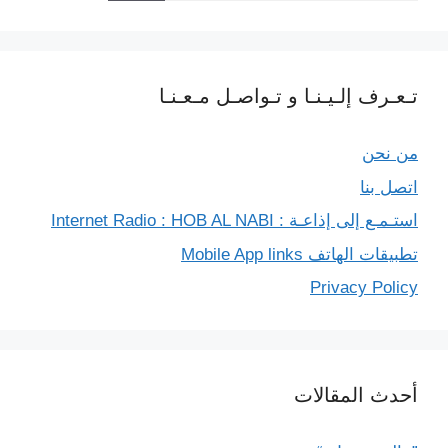
تـعـرف إلـيـنـا و تـواصـل مـعـنـا
من نحن
اتصل بنا
استـمـع إلى إذاعـة : Internet Radio : HOB AL NABI
تطبيقات الهاتف Mobile App links
Privacy Policy
أحدث المقالات