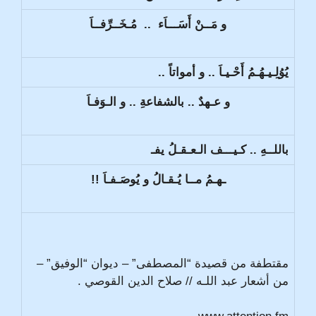
و مَــنْ أَسَـــاَء .. مُـخَــرِّفــاَ
يُوُلِـيـهُـمُ أَحْـيـاَ .. و أمواتاً ..
و عـهدٌ .. بالشفاعةِ .. و الـوَفـاَ
باللــهِ .. كـيـــف الـعـقـلُ يفـ
ـهـمُ مــا يُـقـالُ و يُوصَـفـاَ !!
مقتطفة من قصيدة “المصطفى” – ديوان “الوفيق” –
من أشعار عبد اللـه // صلاح الدين القوصي .