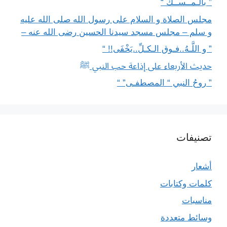
” بالـمــســك “
مجلس الصلاة و السلام على رسول الله صلى الله عليه
و سلم – مجلس مسجد سيدنا الحسين رضى الله عنه –
” و اللَّـهُ..فـوق الـكـلِّ..يَخْفَى!! “
حديث الأربعاء على إذاعة حب النبي ﷺ
” روحُ النبي “ المصطفـى” “
تصنيفات
أشعار
كلمات وكتابات
مناسبات
وسائط متعددة