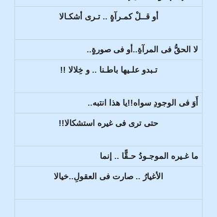
أو قــلْ كمـرآةٍ .. تـرى أشكـالا
لا الحقُّ فى المرآةِ..أو فى صورةٍ..
تـبدو علـيها باطـنا .. و خِلالا !!
أَوَ فى الوجودِ سواه!!يا هذا انتبه..
حتى ترى فى غيره استشكالا!!
ما غـيره الموجـودُ حـقًّا .. إنما
الأغيارُ .. صارت فى العقولِ..خيالا