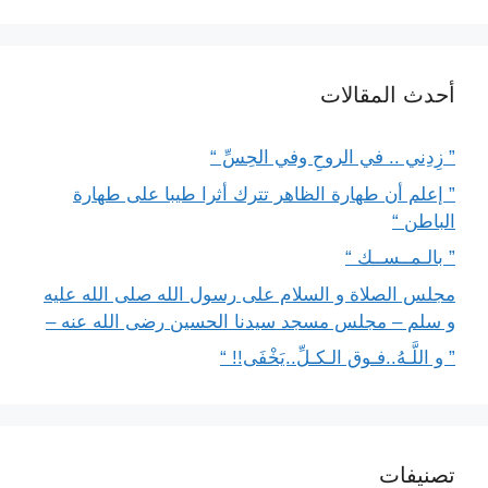
أحدث المقالات
” زِدِني .. في الروحِ وفي الحِسِّ “
” إعلم أن طهارة الظاهر تترك أثرا طيبا على طهارة
الباطن “
” بالـمــســك “
مجلس الصلاة و السلام على رسول الله صلى الله عليه
و سلم – مجلس مسجد سيدنا الحسين رضى الله عنه –
” و اللَّـهُ..فـوق الـكـلِّ..يَخْفَى!! “
تصنيفات