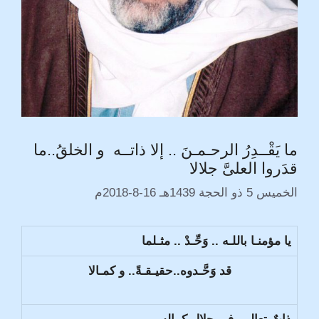
ما يَقْــدِرُ الرحـمـنَ .. إلا ذاتــه و الخلقُ..ما
قدَروا العلىَّ جلالا
الخميس 5 ذو الحجة 1439هـ 16-8-2018م
يا مؤمنـا باللـه .. وَحِّـدْ .. مثـلما
قد وَحَّـدوه..حقيـقـةً.. و كمـالا