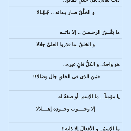
ذاتٌ تعالى..فى جلالِ كمالهِ..
و الخلْقُ صـار بـذاته .. جُـهَّـالا
ما يَقْــدِرُ الرحـمـنَ .. إلا ذاتــه
و الخلقُ..ما قدَروا العلىَّ جلالا
هو واحدٌ.. و الكلُّ فانٍ غيره..
فمَن الذى فى الخلقِ جال وَصَالا!!
يا مؤمناً .. ما الإسم..أو صفةٌ له
إلا وجــــوب وجــودِه إهــــلالا
ما الإسمُ.. و الأفعالُ إلا ذاته!!