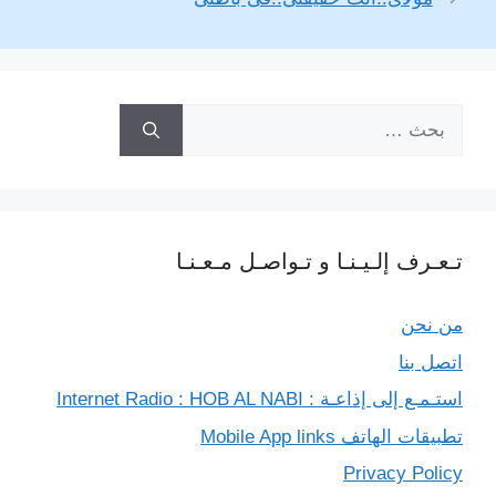
n
a
r
p
g
o
k
m
p
e
k
r
البحث
عن:
تـعـرف إلـيـنـا و تـواصـل مـعـنـا
من نحن
اتصل بنا
استـمـع إلى إذاعـة : Internet Radio : HOB AL NABI
تطبيقات الهاتف Mobile App links
Privacy Policy