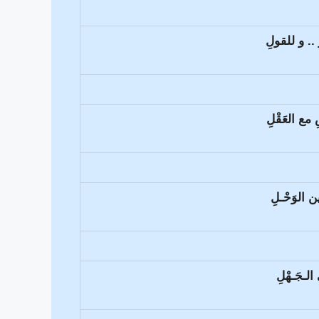
ِ .. و للقولِ
مع العَقْلِ
 الوَحْـلِ
الـجَـهْلِ