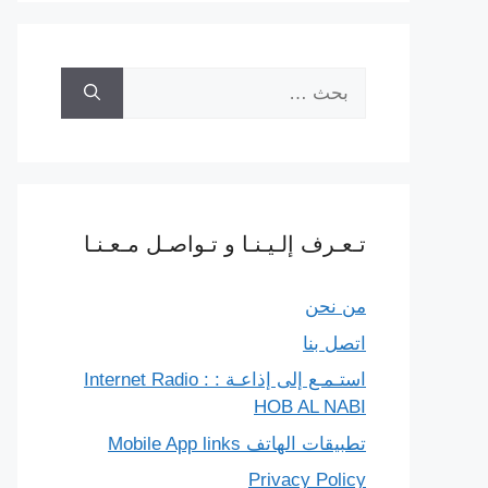
البحث
عن:
تـعـرف إلـيـنـا و تـواصـل مـعـنـا
من نحن
اتصل بنا
استـمـع إلى إذاعـة : Internet Radio :
HOB AL NABI
تطبيقات الهاتف Mobile App links
Privacy Policy