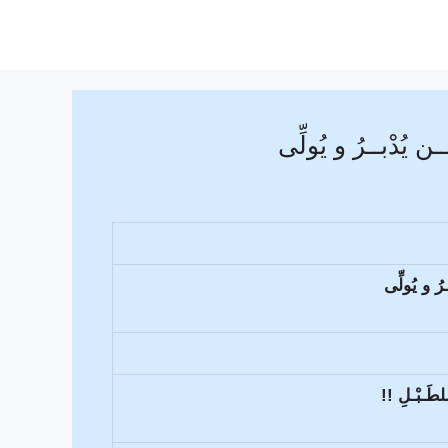
ُدْبــرُ و يُولِّى
ُ و يُولِّى
طَـبْـلِ !!