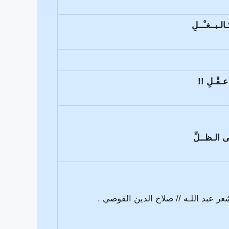
ـالـبــغـْــلِ
عـقْـلِ !!
ى الـظــلِّ
 عبد اللـه // صلاح الدين القوصي .