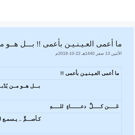
ما أعمى العـيـنـيـن بأعمى !! بـــل هــو مــن ي
الأثنين 13 صفر 1440هـ 22-10-2018م
ما أعمى العـيـنـيـن بأعمى !!
بـــل هــو مــن يُدْبــر
عَـــــن كـــــلِّ دعـــــــاءٍ للـــــهِ
كـأصـــمٍّ .. يـسمـع لل