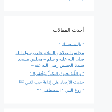
أحدث المقالات
” بالـمــســك “
مجلس الصلاة و السلام على رسول الله
صلى الله عليه و سلم – مجلس مسجد
سيدنا الحسين رضى الله عنه –
” و اللَّـهُ..فـوق الـكـلِّ..يَخْفَى!! “
حديث الأربعاء على إذاعة حب النبي ﷺ
” روحُ النبي “ المصطفـى” “