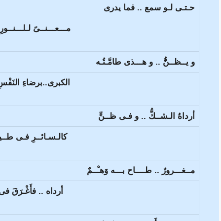
حـتـى لـو سمع .. فما يدرى
مـــعـــنــىً لـلـــنــور
و يــظــنُّ .. و هـــذى طامَّـتُـه
الكبرى..برضاءِ النَفْسِ 
أرداهُ الـشــكُّ .. و فـى ظــنٍّ
كالـسـائــرِ فـى طــين
مــغـــرورٌ .. طــــاح بـــه وَهـْــمٌ
أرداه .. فأَغْـرَقَ فى 