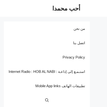
نتقل
أحب محمدا
لى
لمحتوى
من نحن
اتصل بنا
Privacy Policy
استـمـع إلى إذاعـة : Internet Radio : HOB AL NABI
تطبيقات الهاتف Mobile App links