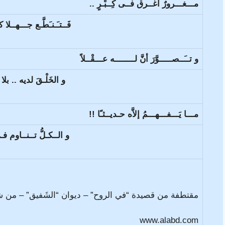
مـــغـــرورٌ أَغــرق فــى كِــبْـرٍ ..
فَــتـَـنـَطَّـع جـــهــلا ك
و تــَــصـــــوَّرَ أنَّ لــــــــه عـــقْــلاً
و الخَلْـقَ لديه .. بلا 
مـــا يَـــفـــهـــمُ إلاَّه حـديــثـًا !!
و الــكـلُّ تــنــاوم فـ
مقتطفة من قصيدة “في الروح” – ديوان “الشَفيق” – من شعر
www.alabd.com