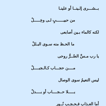
بــشـــرى إلـينــا أو علينـا
من حبيــــــبٍ لـى وخِـــــلْ
لكنه كالماء بـين أصابعى
ما الحـظ منه سـوى البـللْ
يا رب مـسَّ الضُــرُّ روحى
مــــن حجـــاب كـالـجبــــلْ
ليس النعيمُ سوى الوصال
بـــــلا حــجــــاب أو بــــدلْ
أما العـذاب فـحـجـب نُــور