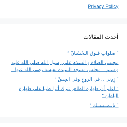
Privacy Policy
أحدث المقالات
” صلواتٍ فـوق الـحُسْبانْ “
مجلس الصلاة و السلام على رسول الله صلى الله عليه
و سلم – مجلس مسجد السيدة نفيسة رضى الله عنها –
” زِدِني .. في الروحِ وفي الحِسِّ “
” إعلم أن طهارة الظاهر تترك أثرا طيبا على طهارة
الباطن “
” بالـمــســك “