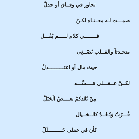
تحاور في وفــاق أو جدلْ
صمـــت لـه معــنـاه لكـنْ
فــــــــي كلام لـــــم يُقْـــل
متحـدثاً والقــلب يُصْــغِى
حيث مال أو اعتــــــــــدلْ
لكــنَّ عــقـــلى مَــــسَّـــه
مِنْ بُعْدكمْ بعــــضُ الَخبَلْ
قُـــرْبُُ وَبُـعْــدُُ كالــخــيال
كأن في عقلى خَـــــــــلَلْ