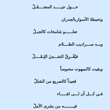
حـــول جيـــــد المعتــــقَـلْ
وتحيطهُ الأسواربالجدران
تعلــــــو شامخات كالجبـلْ
وبــه ســـراديب الظــــلام
فيُغْــرِقُ النفـــسَ الثِـقَــــلْ
وبقيت كالمبهوت محبوساً
قعيداً كالصريع من الشللْ
فـي كـــل آن لـــى لقـــــاء
فيــــــــه من بشرى الأملْ