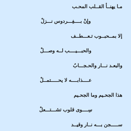
مـا يهنــأ القــلب المحـب
وإنْ بــــفِـــردوس نـــزلْ
إلا بمــحبــوب تـعـــطــف
والحبـــيــــب لــه وصـــلْ
والبعـد نـــار والحـجـــابُ
عــــذابــــه لا يحـــــتمــلْ
هذا الجحـيم وما الجحـيم
سِــــوى قلوب تشـــتـــعلْ
ســـــجن بـــه نــار وقيــد