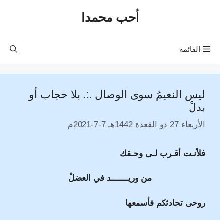
نتقل
أحب محمدا
لى
لمحتوى
القائمة
ليس النعيمُ سوى الوصال .:. بلا حجاب أو
بدلْ
الأربعاء 27 ذو القعدة 1442هـ 7-7-2021م
فلأنـت أقـرب لـى وحـقك
من وريـــــــد في العضلْ
روحى تحادثكم فأسمعها