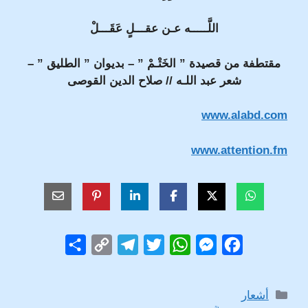
اللَّـــــه عـن عقـــلٍ عَقَـــلْ
مقتطفة من قصيدة ” الخَتْـمْ ” – بديوان ” الطليق ” –
شعر عبد اللـه // صلاح الدين القوصى
www.alabd.com
www.attention.fm
S
C
T
T
W
M
F
h
o
e
w
h
e
a
a
p
l
i
a
s
c
التصنيفات
أشعار
r
y
e
t
t
s
e