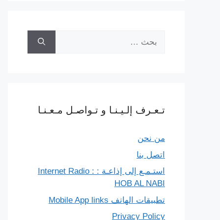
البحث
عن:
تـعـرف إلـيـنـا و تـواصـل مـعـنـا
من نحن
اتصل بنا
استـمـع إلى إذاعـة : Internet Radio :
HOB AL NABI
تطبيقات الهاتف Mobile App links
Privacy Policy