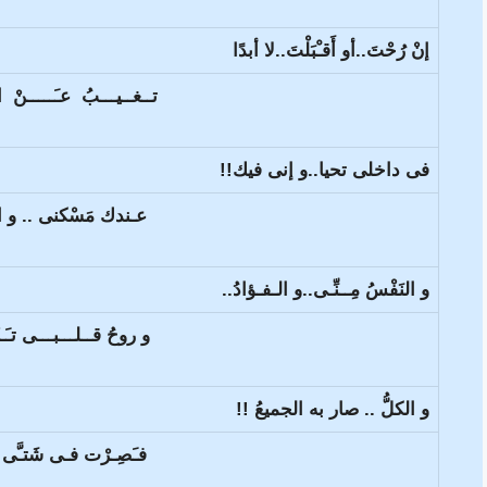
إنْ رُحْتَ..أو أَقـْبَلْتَ..لا أبدًا
تــغــيـــبُ عـَـــــنْ الـ
فى داخلى تحيا..و إنى فيك!!
عـندك مَسْكنى .. و ال
و النَفْسُ مِــنِّـى..و الـفـؤادُ..
و روحُ قــلـــبـــى تـَـنْ
و الكلُّ .. صار به الجميعُ !!
فـَصِـرْت فـى شَتـَّى ا