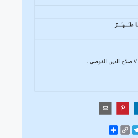
ا ظـَــهـَــرْ
ه // صلاح الدين القوصي .
S
C
T