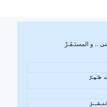
.. و المستَـقَـرْ
د ظـَـهــَرْ
نـتــشَــــرْ