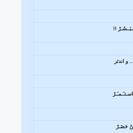
َــشَـرْ !!
.. و اندثر
اسـتـَـمـَـرْ
ْ حَضَـرْ