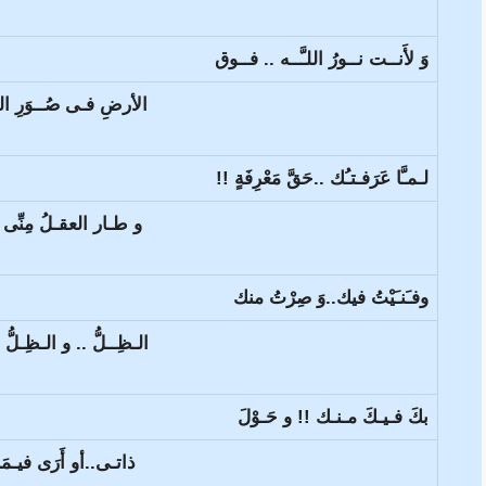
وَ لأَنــت نــورُ اللـَّــه .. فــوق
الأرضِ فـى صُــوَرِ الـب
لـمـَّا عَرَفـتـُك ..حَقَّ مَعْرِفَةٍ !!
و طـار العقـلُ مِنِّى 
وفـَنـَيْتُ فيك..وَ صِرْتُ منك
الـظِــلُّ .. و الـظِـلُّ 
بكَ فـيـكَ مـنـك !! و حَـوْلَ
ذاتـى..أو أَرَى فيـمَن