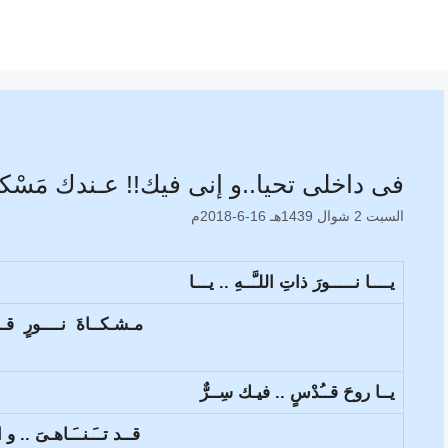
فى داخلى تحيا..و إنى فيك!! عـندك مَسْكنى 
السبت 2 شوال 1439هـ 16-6-2018م
يــــا نـــــورَ ذاتِ اللـَّــهِ .. يـــا
مـشـكــاةَ نــــورٍ قــ
يــا روحَ قــُدْسٍ .. فيـك سِــرٌّ
قــد تــَـنــَـاهـىَ .. و ا