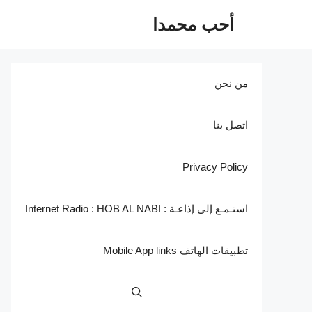
نتقل
أحب محمدا
لى
لمحتوى
من نحن
اتصل بنا
Privacy Policy
استـمـع إلى إذاعـة : Internet Radio : HOB AL NABI
تطبيقات الهاتف Mobile App links