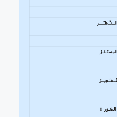
ـنـَّـظـَـــر
مستَـقَـرْ
ــفـَـجـِــرْ
لصُـوَر !!