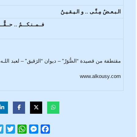
الـبـعـضُ مِـنِّـى .. و الـيـقـيـنُ
فــمــنـكـــمُ .. حــقًّـــ
مقتطفة من قصيدة “الصُّوَرْ” – ديوان “الرَقيق” – لعبد اللـ
www.alkousy.com
T
W
M
F