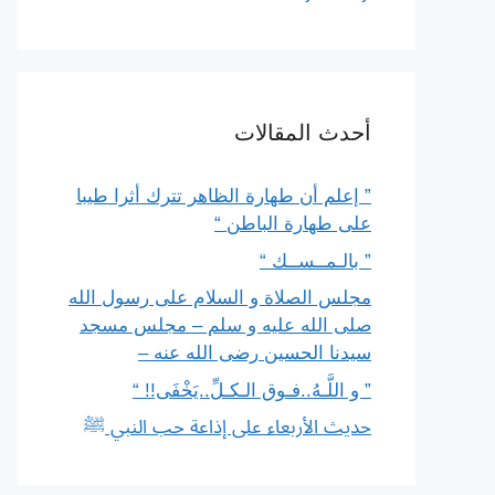
أحدث المقالات
” إعلم أن طهارة الظاهر تترك أثرا طيبا
على طهارة الباطن “
” بالـمــســك “
مجلس الصلاة و السلام على رسول الله
صلى الله عليه و سلم – مجلس مسجد
سيدنا الحسين رضى الله عنه –
” و اللَّـهُ..فـوق الـكـلِّ..يَخْفَى!! “
حديث الأربعاء على إذاعة حب النبي ﷺ