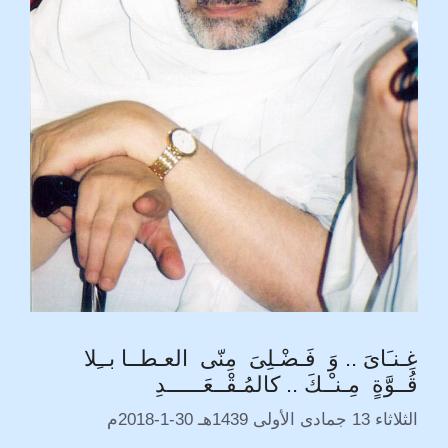
غِـنـَاىَ .. وَ فَـضْـلِىَ مِنّى العـطــا بــِلا
قُــوَّةٍ مِـنـْـكَ .. كالمُـقْــعَــــــدِ
الثلاثاء 13 جمادى الأولى 1439هـ 30-1-2018م