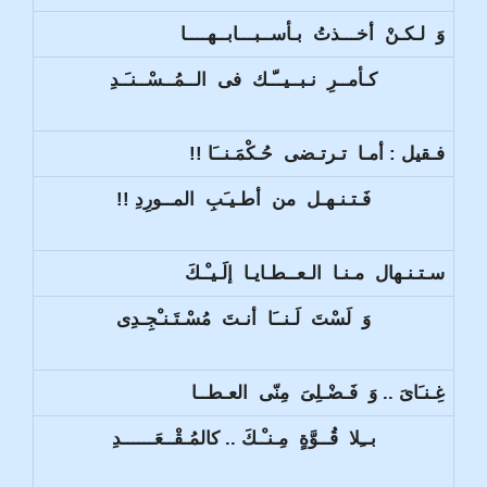
وَ لـكـنْ أخـــذتُ بـأســبـــابــهــــا
كـأمــرِ نـبــيــّـك فى الــمُــسْــنـَـدِ
فـقيل : أمـا تـرتـضى حُـكْمَـنــَا !!
فَـتـنـهـل من أطـيـَبِ المــورِدِ !!
سـتـنـهال مـنـا الـعــطـايـا إلَـيـْـكَ
وَ لَسْتَ لَـنــَا أنـتَ مُسْـتَـنـْجِـدِى
غِـنـَاىَ .. وَ فَـضْـلِىَ مِنّى العـطــا
بــِلا قُــوَّةٍ مِـنـْـكَ .. كالمُـقْــعَــــــدِ