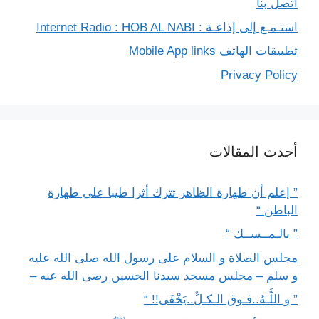
اتصل بنا
استـمـع إلى إذاعـة : Internet Radio : HOB AL NABI
تطبيقات الهاتف Mobile App links
Privacy Policy
أحدث المقالات
” إعلم أن طهارة الظاهر تترك أثرا طيبا على طهارة
الباطن “
” بالـمــســك “
مجلس الصلاة و السلام على رسول الله صلى الله عليه
و سلم – مجلس مسجد سيدنا الحسين رضى الله عنه –
” و اللَّـهُ..فـوق الـكـلِّ..يَخْفَى!! “