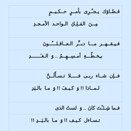
قـضُـاؤك يـجـْـرِى بأمــرٍ حــكـيــمٍ
مِــنَ المَـلِـكِ الـواحـد الأمـجـدِ
فـيـقــهــر مـــا دبــَّر الـعــاقـلـــُــونَ
بـِخـطّـــةِ أمـسِــهِــمُ .. وَ الـغـَــــــدِ
فــإن شــاء ربـى فـــــلا تـسـأَلَــنَّ
لـمــاذا !! وَ كـيـفَ !! وَ مـا بالـيَدِ
فـما شِـئـْتَ كانَ .. وَ لستُ الذى
تـسـاءل كـيـف !! وَ مـا بالـيَــدِ !!