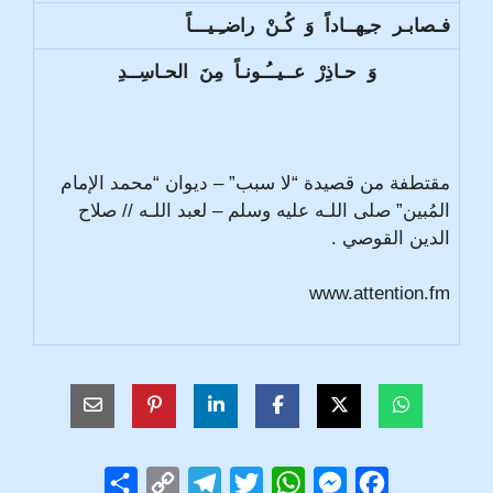
فـصابـر جـِهــاداً وَ كُـنْ راضـِـيـــاً
وَ حـاذِرْ عــيــُـونـاً مِنَ الحـاسِــدِ
مقتطفة من قصيدة “لا سبب” – ديوان “محمد الإمام
المُبين” صلى اللـه عليه وسلم – لعبد اللـه // صلاح
الدين القوصي .
www.attention.fm
S
C
T
T
W
M
F