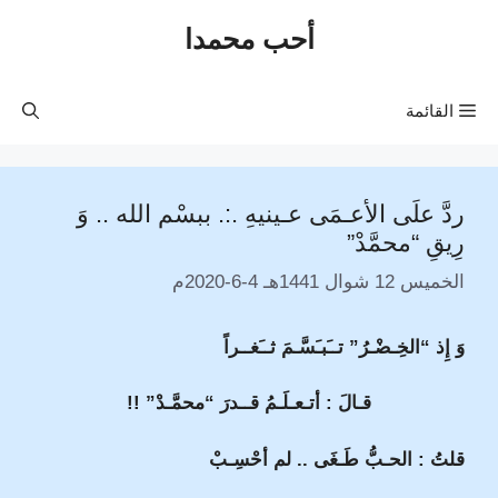
نتقل
أحب محمدا
لى
لمحتوى
القائمة
ردَّ علَى الأعـمَى عـينيهِ .:. ببسْم الله .. وَ
رِيقِ “محمَّدْ”
الخميس 12 شوال 1441هـ 4-6-2020م
وَ إِذ “الخِـضْـرُ” تــَبـَسَّـمَ ثــَغــراً
قـالَ : أتـعـلَـمُ قــدرَ “محمَّـدْ” !!
قلتُ : الحـبُّ طَـغَى .. لم أحْسِـبْ