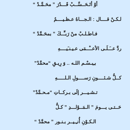
أوْ أتَـحَــسَّــبْ قَـــدْرَ ” محَـمَّـدْ “
لـكـنْ قــــال : الـجـــاهُ عـظـيــــمٌ
فـاطـلـبْ منْ رَبـِّــكَ ” بمحَـمَّدْ “
ردَّ عــَـلَـى الأعــْــمَى عـيـنـَيــــهِ
بـِبـسْـم اللـه .. وَ رِيـقِ “محمَّدْ”
كــلُّ شـئــــونِ رَســــولِ الـلـــــهِ
تـشـيـــر إلَى بـركــاتِ “مـحـمَّدْ”
حَــتـى يـــومَ ” الـمَــوْلـــدِ ” كـلُّ
الـكـوْنِ أُنـِـيــر بـنـور ” محمَّدْ “