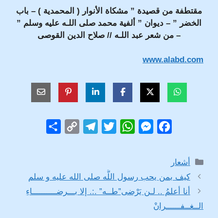
مقتطفة من قصيدة ” مشكاة الأنوار ( المحمدية ) – باب
الخضر ” – ديوان ” ألفية محمد صلى اللـه عليه وسلم ”
– من شعر عبد اللـه // صلاح الدين القوصى
www.alabd.com
S
C
T
T
W
M
F
h
o
e
w
h
e
a
a
p
l
i
a
s
c
التصنيفات
أشعار
r
y
e
t
t
s
e
كيف بمن يحب رسول اللَّه صلى الله عليه و سلم
e
L
g
t
s
e
b
أنا أعلمُ .. لـن يَرْضى”طــه” .:. إلا بـــرضــــــــــاءِ
i
r
e
A
n
o
الــغــفــــــرانْ
n
a
r
p
g
o