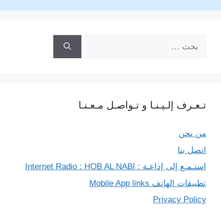
k
m
p
e
k
r
البحث
عن:
تـعـرف إلـيـنـا و تـواصـل مـعـنـا
من نحن
اتصل بنا
استـمـع إلى إذاعـة : Internet Radio : HOB AL NABI
تطبيقات الهاتف Mobile App links
Privacy Policy