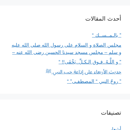
أحدث المقالات
” بالـمــســك “
مجلس الصلاة و السلام على رسول الله صلى الله عليه
و سلم – مجلس مسجد سيدنا الحسين رضى الله عنه –
” و اللَّـهُ..فـوق الـكـلِّ..يَخْفَى!! “
حديث الأربعاء على إذاعة حب النبي ﷺ
” روحُ النبي “ المصطفـى” “
تصنيفات
أشعار