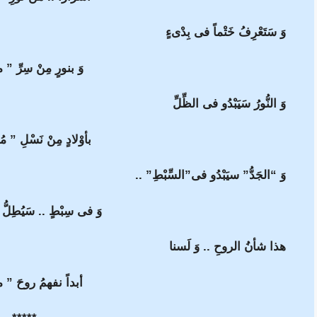
وَ سَتَعْرِفُ خَتْماً فى بِدْىءٍ
وَ بنورٍ مِنْ سِرِّ ” 
وَ النُّورُ سَيَبْدُو فى الظِّلِّ
بأوْلادٍ مِنْ نَسْلِ ” مُح
وَ “الجَدُّ” سيَبْدُو فى”السِّبْطِ” ..
وَ فى سِبْطٍ .. سَيُطِلُّ
هذا شأنُ الروحِ .. وَ لَسنا
أبداً نفهمُ روحَ ” م