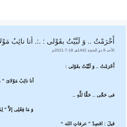
أَحْرَمْتُ .. وَ لَبَّيْتُ بقَوْلى : .:. أنا نائِبُ مَوْ
الأحد 8 ذو الحجة 1442هـ 18-7-2021م
أَحْرَمْتُ .. وَ لَبَّيْتُ بقَوْلى :
أنا نائِبُ مَوْلاىَ ” 
فى حَجِّى .. حَقًّا للَّهِ ..
وَ مَا فِعْلِى إلاَّ ” لِم
قيلَ : اقصِدْ ” عرفاتِ الله “