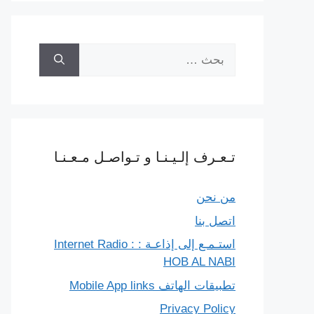
البحث
عن:
تـعـرف إلـيـنـا و تـواصـل مـعـنـا
من نحن
اتصل بنا
استـمـع إلى إذاعـة : Internet Radio :
HOB AL NABI
تطبيقات الهاتف Mobile App links
Privacy Policy