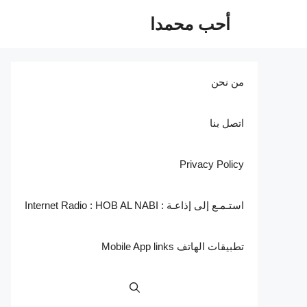
نتقل
أحب محمدا
لى
لمحتوى
من نحن
اتصل بنا
Privacy Policy
استـمـع إلى إذاعـة : Internet Radio : HOB AL NABI
تطبيقات الهاتف Mobile App links