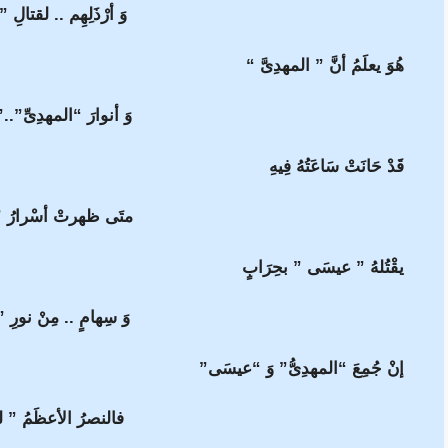
وَ أرْذَلِهِم .. لقتالِ 
هُوَ يعلَمُ أنَّ ” المهدِىَّ “
وَ أنوارَ “المهدِىِّ”..
قَدْ حَانَتْ سَاعَتُهُ فِيهِ
متَى ظهرتْ أسْرارُ ” 
يقْتُلهُ ” عيسَى ” بحِرَابٍ
وَ سِهامٍ .. مِنْ نورِ ”
إنْ جُمِعَ “المهدِىُّ” وَ “عيسَى”
فالنصرُ الأعظَمُ ” لمُ