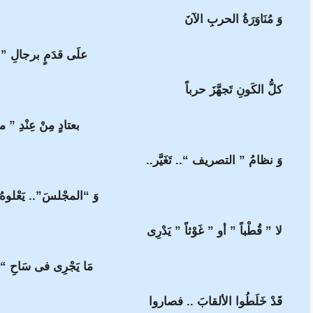
وَ مُنَاوَرَةُ الحربِ الآنَ
علَى قدَمٍ برجالِ ” 
كلُّ الكَونِ تَجهَّزَ حرباً
بعتادٍ مِنْ عِنْدِ ” م
وَ نظامُ ” التصريف “.. تَغَيَّر..
وَ “المجْلسَ”.. يَعْلوهُ
لا ” قُطْباً ” أو ” غَوْثاً ” يَدْرِى
مَا يَجْرِى فى سَاحِ “م
قَدْ خَلَطُوا الألقابَ .. فصاروا