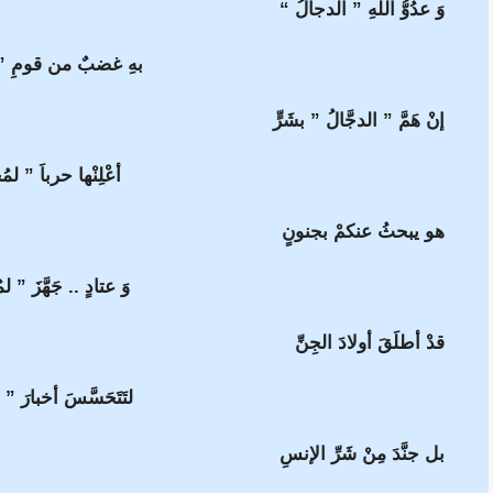
وَ عدُوُّ اللَّهِ ” الدجالُ “
بهِ غضبٌ من قومِ ” 
إنْ هَمَّ ” الدجَّالُ ” بشَرٍّ
أعْلِنْها حرباَ ” لمُح
هو يبحثُ عنكمْ بجنونٍ
وَ عتادٍ .. جَهَّزَ ” لم
قدْ أطلَقَ أولادَ الجِنِّ
لتَتَحَسَّسَ أخبارَ ” 
بل جنَّدَ مِنْ شَرِّ الإنسِ