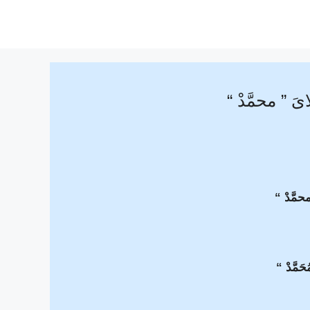
لاىَ ” محمَّدْ “
محمَّدْ “
ُحَمَّدْ “