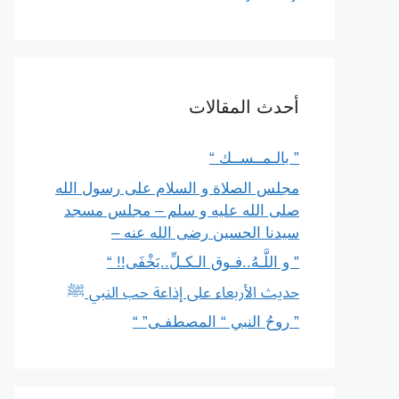
أحدث المقالات
” بالـمــســك “
مجلس الصلاة و السلام على رسول الله
صلى الله عليه و سلم – مجلس مسجد
سيدنا الحسين رضى الله عنه –
” و اللَّـهُ..فـوق الـكـلِّ..يَخْفَى!! “
حديث الأربعاء على إذاعة حب النبي ﷺ
” روحُ النبي “ المصطفـى” “