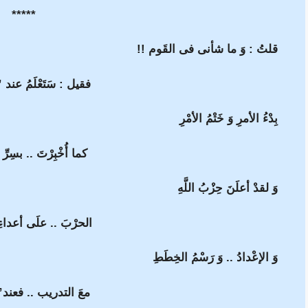
*****
قلتُ : وَ ما شأنى فى القَوم !!
فقيل : سَتَعْلَمُ عند ”
بِدْءُ الأمرِ وَ خَتْمُ الأمْرِ
كما أُخْبِرْتَ .. بسِرِّ
وَ لقدْ أعلَنَ حِزْبُ اللَّهِ
الحرْبَ .. علَى أعداءِ
وَ الإعْدادُ .. وَ رَسْمُ الخِطَطِ
معَ التدريب .. فعند” 