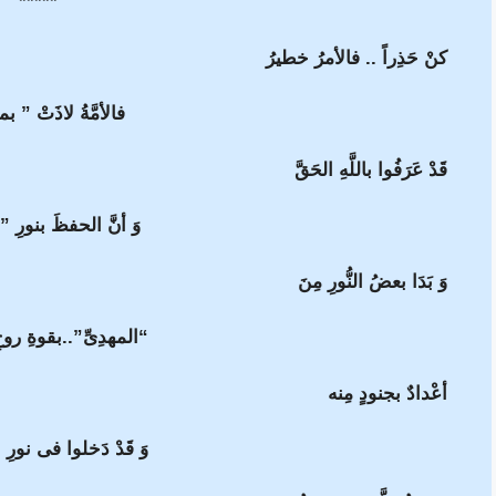
*****
كنْ حَذِراً .. فالأمرُ خطيرُ
فالأمَّةُ لاذَتْ ” 
قَدْ عَرَفُوا باللَّهِ الحَقَّ
وَ أنَّ الحفظَ بنورِ ”
وَ بَدَا بعضُ النُّورِ مِنَ
“المهدِىِّ”..بقوةِ روح
أعْدادٌ بجنودٍ مِنه
وَ قَدْ دَخلوا فى نورِ 