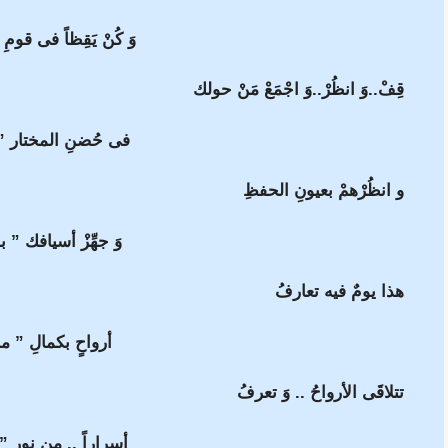
وَ كُنْ يَقِظاً فى قومِ 
قِفْ..وَ انظُرْ..وَ اجْمَعْ مَنْ حولك
فى حُضنِ المختار ” 
و انظُرْهمْ بعيونِ الحفظِ
وَ جهِّزْ أسيافك ” بم
هذا يومٌ فيه تعارفُ
أرواحٍ بكمالِ ” مح
تتلاقَى الأرواحُ .. وَ تعرفُ
أسراراً .. من نورِ ” 